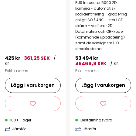
RJS Inspector 5000 2D
kamera - automatisk
kodidentifiering - gradering
enligt ISO / ANSI - stor LCD
skärm - verifierar 2D
Datamatirix och QR-koder
(kommande uppdatering)
samt de vanligaste 1-D
streckkoderna
425 kr
361,25 SEK
/
53 494 kr
st
45469,9 SEK
/ st
Exkl. moms
Exkl. moms
Lägg i varukorgen
Lägg i varukorgen
100+ i lager
Beställningsvara
Jämför
Jämför