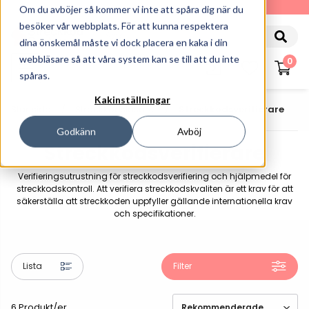
010-162 61 90
Om du avböjer så kommer vi inte att spåra dig när du
besöker vår webbplats. För att kunna respektera
dina önskemål måste vi dock placera en kaka i din
webbläsare så att våra system kan se till att du inte
0
spåras.
Kakinställningar
Startsida
Streckkodsläsare
Streckkodsverifierare
Godkänn
Avböj
Streckkodsverifierare
Verifieringsutrustning för streckkodsverifiering och hjälpmedel för
streckkodskontroll. Att verifiera streckkodskvaliten är ett krav för att
säkerställa att streckkoden uppfyller gällande internationella krav
och specifikationer.
Lista
Filter
6 Produkt/er