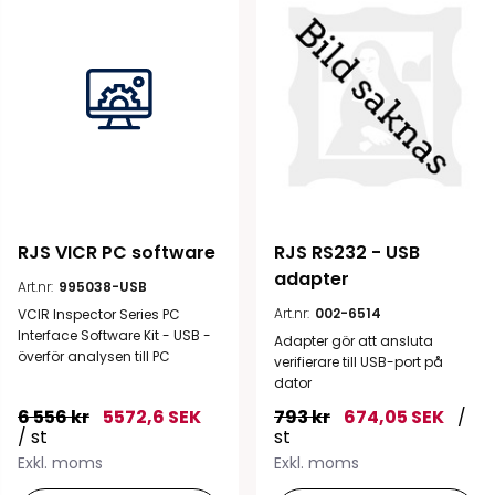
RJS VICR PC software
RJS RS232 - USB 
adapter
Art.nr:
995038-USB
Art.nr:
002-6514
VCIR Inspector Series PC
Interface Software Kit - USB -
Adapter gör att ansluta
överför analysen till PC
verifierare till USB-port på
dator
6 556 kr
5572,6 SEK
793 kr
674,05 SEK
/
/ st
st
Exkl. moms
Exkl. moms