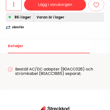
Lägg i varukorgen
86 i lager
Varan är i lager
Jämför
Detaljer
Beställ AC/DC adapter (90ACC028) och
strömkabel (90ACC1885) separat.