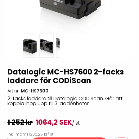
Datalogic MC-HS7600 2-facks
laddare för CODiScan
Art.nr:
MC-HS7600
2-facks laddare till Datalogic CODiScan. Går att
koppla ihop upp till 3 laddenheter
1 252 kr
1064,2 SEK
/ st
Inkl. moms
1330,25 kr
/ st