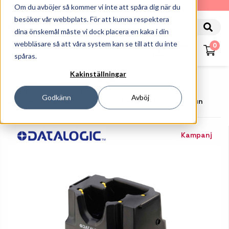
010-162 61 90
Om du avböjer så kommer vi inte att spåra dig när du
besöker vår webbplats. För att kunna respektera
dina önskemål måste vi dock placera en kaka i din
webbläsare så att våra system kan se till att du inte
0
spåras.
Kakinställningar
Startsida
Streckkodsläsare
Tillbehör Streckkodsläsare
Godkänn
Avböj
Datalogic MC-HS7600 2-Facks Laddare För CODiScan
Kampanj