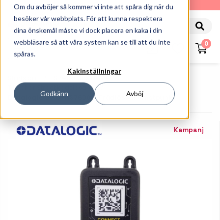
010-162 61 90
Om du avböjer så kommer vi inte att spåra dig när du
besöker vår webbplats. För att kunna respektera
dina önskemål måste vi dock placera en kaka i din
webbläsare så att våra system kan se till att du inte
0
spåras.
Kakinställningar
Startsida
Streckkodsläsare
Tillbehör Streckkodsläsare
Godkänn
Avböj
Datalogic GWU-HS7600 - Trådlös Åtkomstpunkt
Kampanj