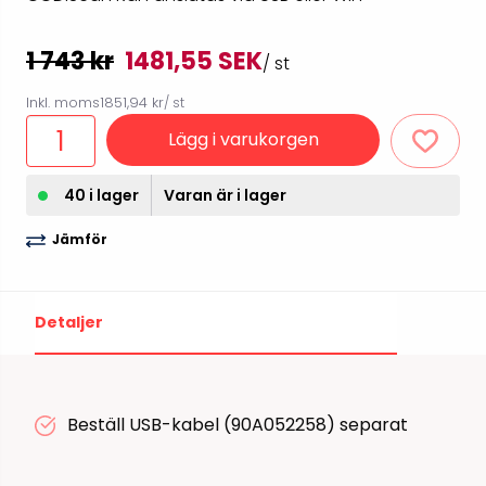
1 743 kr
1481,55 SEK
/ st
Inkl. moms
1851,94 kr
/ st
Lägg i varukorgen
40 i lager
Varan är i lager
Jämför
Detaljer
Beställ USB-kabel (90A052258) separat