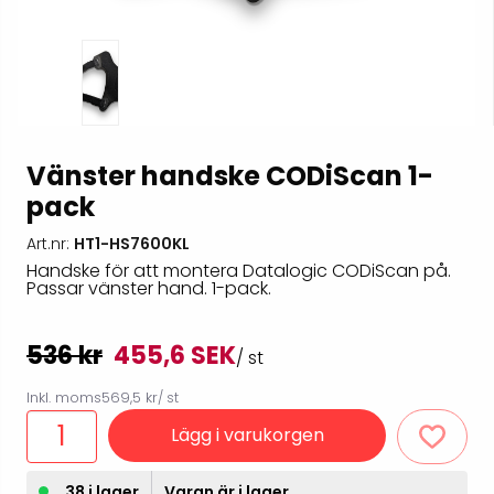
Vänster handske CODiScan 1-
pack
Art.nr:
HT1-HS7600KL
Handske för att montera Datalogic CODiScan på.
Passar vänster hand. 1-pack.
536 kr
455,6 SEK
/ st
Inkl. moms
569,5 kr
/ st
Lägg i varukorgen
38 i lager
Varan är i lager