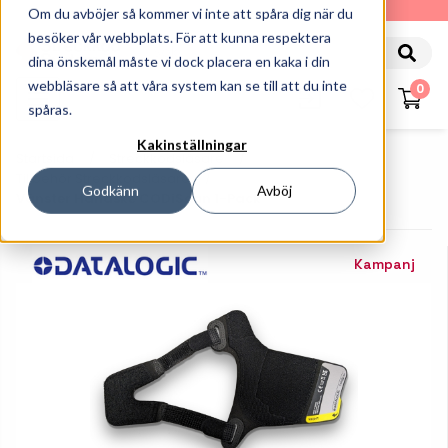
010-162 61 90
Om du avböjer så kommer vi inte att spåra dig när du
besöker vår webbplats. För att kunna respektera
dina önskemål måste vi dock placera en kaka i din
webbläsare så att våra system kan se till att du inte
0
spåras.
Kakinställningar
Startsida
Streckkodsläsare
Tillbehör Streckkodsläsare
Godkänn
Avböj
Vänster Handske CODiScan 1-Pack
Kampanj