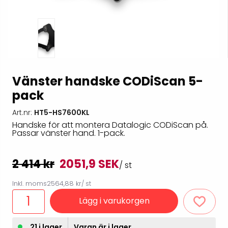
Vänster handske CODiScan 5-
pack
Art.nr:
HT5-HS7600KL
Handske för att montera Datalogic CODiScan på.
Passar vänster hand. 1-pack.
2 414 kr
2051,9 SEK
/ st
Inkl. moms
2564,88 kr
/ st
Lägg i varukorgen
21 i lager
Varan är i lager