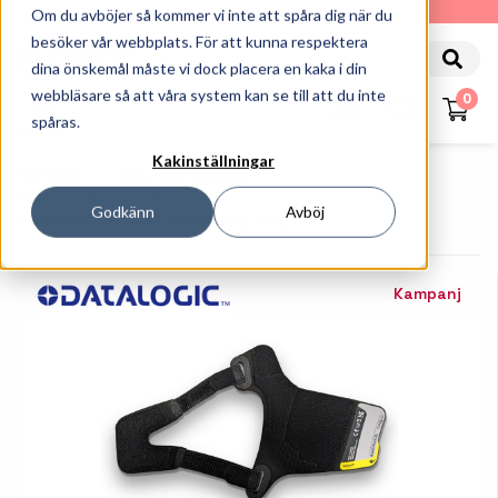
010-162 61 90
Om du avböjer så kommer vi inte att spåra dig när du
besöker vår webbplats. För att kunna respektera
dina önskemål måste vi dock placera en kaka i din
webbläsare så att våra system kan se till att du inte
0
spåras.
Kakinställningar
Startsida
Streckkodsläsare
Tillbehör Streckkodsläsare
Godkänn
Avböj
Vänster Handske CODiScan 5-Pack
Kampanj