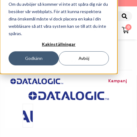
010-162 61 90
Om du avböjer så kommer vi inte att spåra dig när du
besöker vår webbplats. För att kunna respektera
dina önskemål måste vi dock placera en kaka i din
webbläsare så att våra system kan se till att du inte
0
spåras.
Kakinställningar
Startsida
Streckkodsläsare
Tillbehör Streckkodsläsare
Godkänn
Avböj
Datalogic - Strömkabel - 2-Polig
Kampanj