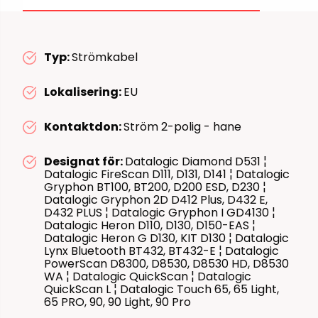
Typ:
Strömkabel
Lokalisering:
EU
Kontaktdon:
Ström 2-polig - hane
Designat för:
Datalogic Diamond D531 ¦
Datalogic FireScan D111, D131, D141 ¦ Datalogic
Gryphon BT100, BT200, D200 ESD, D230 ¦
Datalogic Gryphon 2D D412 Plus, D432 E,
D432 PLUS ¦ Datalogic Gryphon I GD4130 ¦
Datalogic Heron D110, D130, D150-EAS ¦
Datalogic Heron G D130, KIT D130 ¦ Datalogic
Lynx Bluetooth BT432, BT432-E ¦ Datalogic
PowerScan D8300, D8530, D8530 HD, D8530
WA ¦ Datalogic QuickScan ¦ Datalogic
QuickScan L ¦ Datalogic Touch 65, 65 Light,
65 PRO, 90, 90 Light, 90 Pro