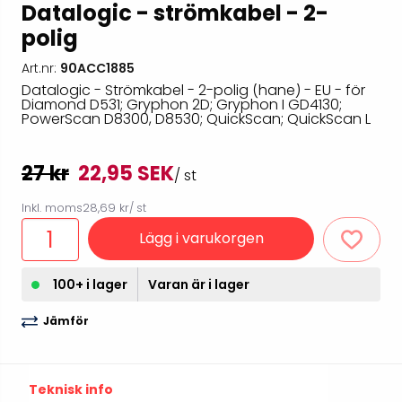
Datalogic - strömkabel - 2-
polig
Art.nr:
90ACC1885
Datalogic - Strömkabel - 2-polig (hane) - EU - för
Diamond D531; Gryphon 2D; Gryphon I GD4130;
PowerScan D8300, D8530; QuickScan; QuickScan L
27 kr
22,95 SEK
/ st
Inkl. moms
28,69 kr
/ st
Lägg i varukorgen
100+ i lager
Varan är i lager
Jämför
Teknisk info