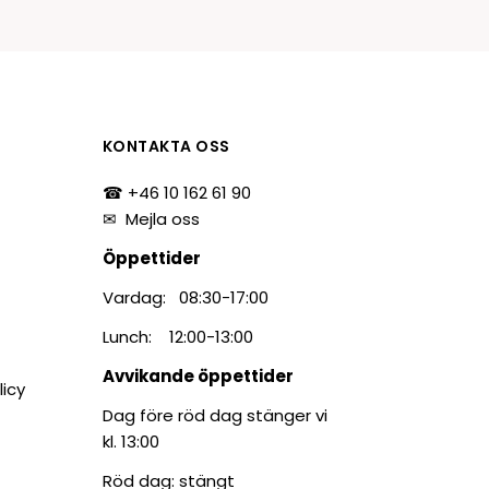
tiketter
BarTender
färgband
Loftware NiceLabel
KONTAKTA OSS
☎ +46 10 162 61 90
✉
Mejla oss
Öppettider
Vardag: 08:30-17:00
Lunch: 12:00-13:00
Avvikande öppettider
licy
Dag före röd dag stänger vi
kl. 13:00
Röd dag: stängt