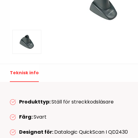
Print & Apply
Etiketthållare och t
Alukett
Kringutrustning
Förbrukning
Tag badge
bläckstråleskrivare
Tillbehör skrivare
Varningsetiketter
Teknisk info
RFID Handdatorer
Produkttyp:
Ställ för streckkodsläsare
Batteridrivna
RFID Skrivare
arbetsstationer
Färg:
Svart
RFID Etiketter
NB-serien
Designat för:
Datalogic QuickScan I QD2430
Fasta RFID Läsare
PC-serien