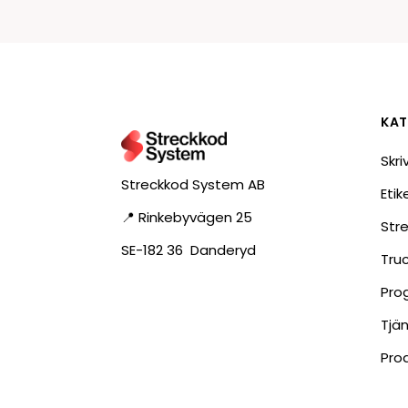
RFID antenner
Tillbehör arbetssta
RFID Streckkodsläsare
KAT
Skri
Streckkod System AB
Eti
📍 Rinkebyvägen 25
Str
SE-182 36 Danderyd
Tru
Pro
Tjä
Pro