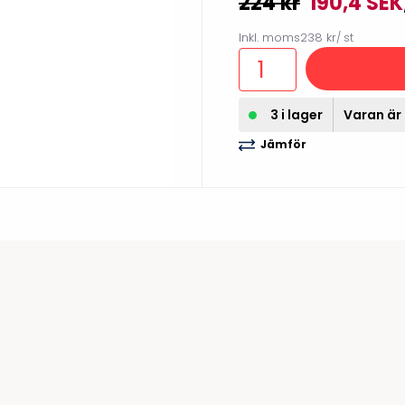
224 kr
190,4 SEK
illbehör
Inkl. moms
238 kr
/ st
3 i lager
Varan är 
Jämför
Etikettprogram
Outlet-
Mobile Device Management
Outlet-s
(MDM)
Outlet-
Paketlösningar
streckk