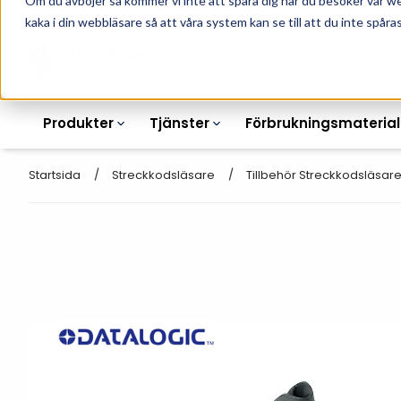
Om du avböjer så kommer vi inte att spåra dig när du besöker vår w
010-162 61 90
L
kaka i din webbläsare så att våra system kan se till att du inte spåras
Produkter
Tjänster
Förbrukningsmaterial
Startsida
Streckkodsläsare
Tillbehör Streckkodsläsar
Etikettskrivare
Otryckta
Etiketter
Armbandsskrivare
Laseretikett_A4
Färgband
Kortskrivare
Streckkodsmenyer
Transportetiketter
Industriella
Hyllkantsmärkning
bläckstråleskrivare
Kvittorullar
Plastlister för hyllkanter