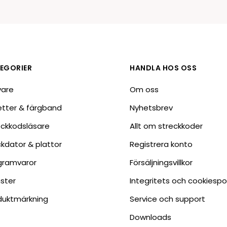
Tillbehör etikettprogram
Outlet-e
tioner
Outlet-
EGORIER
HANDLA HOS OSS
vare
Om oss
ketter & färgband
Nyhetsbrev
eckkodsläsare
Allt om streckkoder
ckdator & plattor
Registrera konto
gramvaror
Försäljningsvillkor
nster
Integritets och cookiespo
duktmärkning
Service och support
Downloads