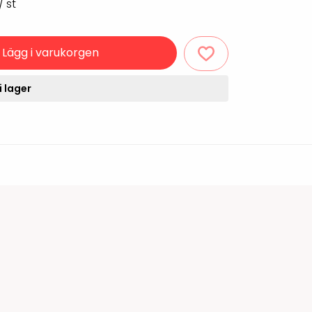
/ st
Rondering och verifiering
Tillbehör truckdatorer
och pekskärmar
Datorlös etikettutskrift och
Lägg i varukorgen
kopiering
i lager
handdatorer
VISITIQ: Besökssystem
krivare
WMSIQ: Lagersystem
(WMS)
odsläsare
Seagull Scientific