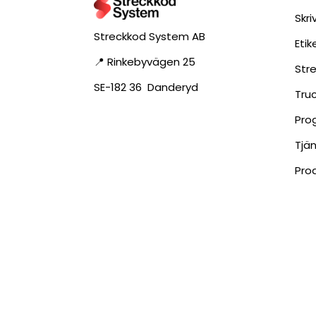
Skri
Streckkod System AB
Eti
📍 Rinkebyvägen 25
Str
SE-182 36 Danderyd
Tru
Pro
Tjä
Pro