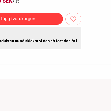
5 SEK
/ st
Rondering och verifiering
Tillbehör truckdatorer
och pekskärmar
Datorlös etikettutskrift och
Lägg i varukorgen
kopiering
dukten nu så skickar vi den så fort den är i
handdatorer
VISITIQ: Besökssystem
krivare
WMSIQ: Lagersystem
(WMS)
odsläsare
Seagull Scientific