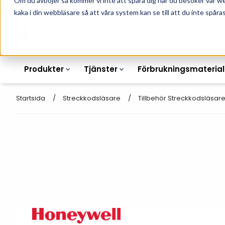
Om du avböjer så kommer vi inte att spåra dig när du besöker vår w
010-162 61 90
L
kaka i din webbläsare så att våra system kan se till att du inte spåras
Produkter
Tjänster
Förbrukningsmaterial
Startsida
Streckkodsläsare
Tillbehör Streckkodsläsar
Etikettskrivare
Otryckta
Etiketter
Armbandsskrivare
Laseretikett_A4
Färgband
Kortskrivare
Streckkodsmenyer
Transportetiketter
Industriella
Hyllkantsmärkning
bläckstråleskrivare
Kvittorullar
Plastlister för hyllkanter