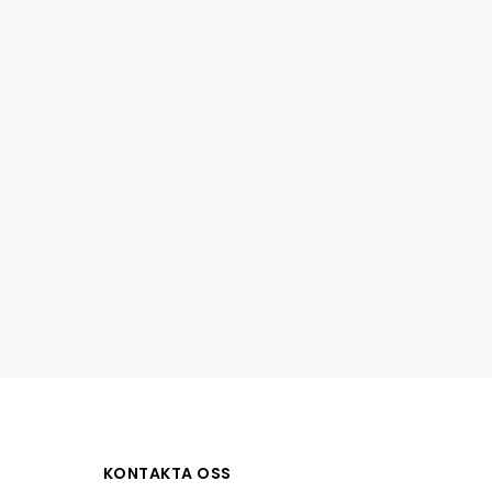
tiketter
BarTender
färgband
Loftware NiceLabel
KONTAKTA OSS