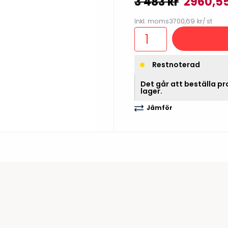
3 483 kr
2960,5
illbehör
Inkl. moms
3700,69 kr
/ st
Restnoterad
Det går att beställa pro
lager.
Jämför
Etikettprogram
Outlet-
Mobile Device Management
Outlet-s
(MDM)
Outlet-
Paketlösningar
streckk