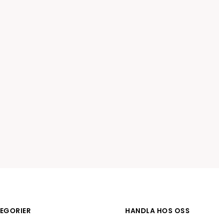
Tillbehör etikettprogram
Outlet-e
tioner
Outlet-
EGORIER
HANDLA HOS OSS