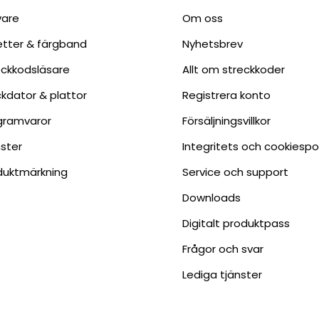
vare
Om oss
ketter & färgband
Nyhetsbrev
eckkodsläsare
Allt om streckkoder
ckdator & plattor
Registrera konto
gramvaror
Försäljningsvillkor
nster
Integritets och cookiespo
duktmärkning
Service och support
Downloads
Digitalt produktpass
Frågor och svar
Lediga tjänster