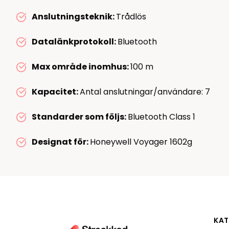
RFID antenner
Anslutningsteknik:
Trådlös
Tillbehör arbetssta
RFID Streckkodsläsare
Datalänkprotokoll:
Bluetooth
Max område inomhus:
100 m
Kapacitet:
Antal anslutningar/användare: 7
Standarder som följs:
Bluetooth Class 1
Designat för:
Honeywell Voyager 1602g
KAT