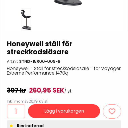
Honeywell ställ för
streckkodsläsare
Art.nr:
STND-15R00-009-6
Honeywell - Ställ för streckkodsläsare - för Voyager
Extreme Performance 1470g
307 kr
260,95 SEK
/ st
Inkl. moms
326,19 kr
/ st
Lägg i varukorgen
Restnoterad