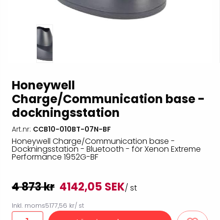
Honeywell
Charge/Communication base -
dockningsstation
Art.nr:
CCB10-010BT-07N-BF
Honeywell Charge/Communication base -
Dockningsstation - Bluetooth - för Xenon Extreme
Performance 1952G-BF
4 873 kr
4142,05 SEK
/ st
Inkl. moms
5177,56 kr
/ st