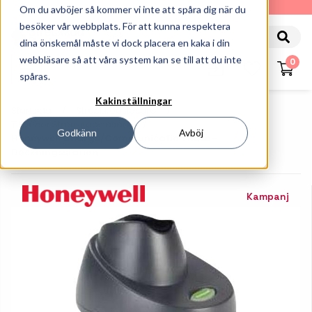
010-162 61 90
Om du avböjer så kommer vi inte att spåra dig när du
besöker vår webbplats. För att kunna respektera
dina önskemål måste vi dock placera en kaka i din
webbläsare så att våra system kan se till att du inte
0
spåras.
Kakinställningar
Startsida
Streckkodsläsare
Tillbehör Streckkodsläsare
Godkänn
Avböj
Honeywell Charge/Communication Base -
Dockningsstation
Kampanj