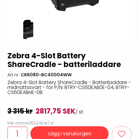
Zebra 4-Slot Battery
ShareCradle - batteriladdare
Art.nr:
CR6080-BC40004WW
Zebra 4-Slot Battery ShareCradle - Batteriladdare -
midnattssvart - för P/N: BTRY-CS60EAB0E-04, BTRY-
CS60EABHE-0B
3 315 kr
2817,75 SEK
/ st
Inkl. moms
3522,19 kr
/ st
Lägg i varukorgen