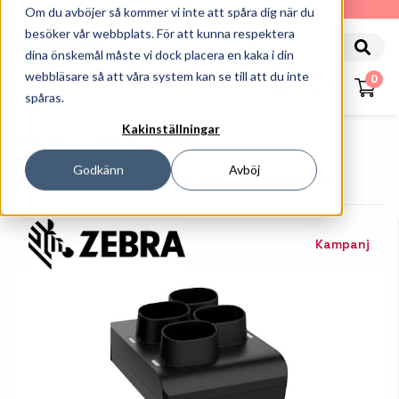
010-162 61 90
Om du avböjer så kommer vi inte att spåra dig när du
besöker vår webbplats. För att kunna respektera
dina önskemål måste vi dock placera en kaka i din
webbläsare så att våra system kan se till att du inte
0
spåras.
Kakinställningar
Startsida
Streckkodsläsare
Tillbehör Streckkodsläsare
Godkänn
Avböj
Zebra 4-Slot Battery ShareCradle - Batteriladdare
Kampanj