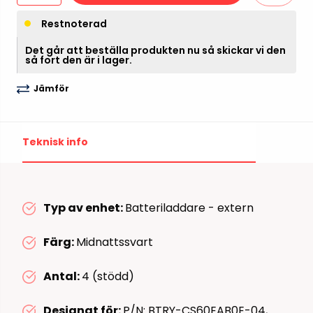
Restnoterad
Det går att beställa produkten nu så skickar vi den
så fort den är i lager.
Jämför
Teknisk info
Typ av enhet:
Batteriladdare - extern
Färg:
Midnattssvart
Antal:
4 (stödd)
Designat för:
P/N: BTRY-CS60EAB0E-04,