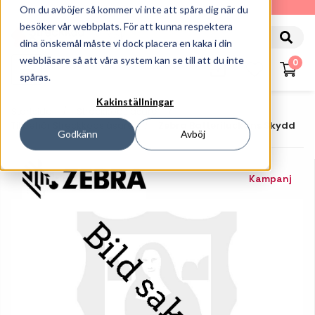
010-162 61 90
Om du avböjer så kommer vi inte att spåra dig när du
besöker vår webbplats. För att kunna respektera
dina önskemål måste vi dock placera en kaka i din
webbläsare så att våra system kan se till att du inte
0
spåras.
Kakinställningar
Startsida
Streckkodsläsare
Tillbehör Streckkodsläsare
Zebra Batteriluckans Skydd
Godkänn
Avböj
Kampanj