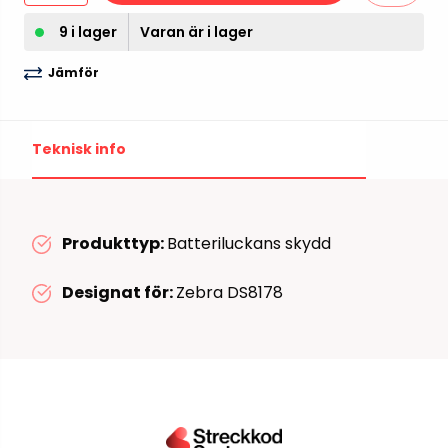
9 i lager
Varan är i lager
Jämför
Teknisk info
Produkttyp:
Batteriluckans skydd
Designat för:
Zebra DS8178