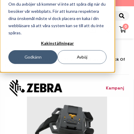
010-162 61 90
Om du avböjer så kommer vi inte att spåra dig när du
besöker vår webbplats. För att kunna respektera
dina önskemål måste vi dock placera en kaka i din
webbläsare så att våra system kan se till att du inte
0
spåras.
Kakinställningar
Startsida
Streckkodsläsare
Tillbehör Streckkodsläsare
Godkänn
Avböj
Zebra Utlösarmontering För Streckkodsskanner - Back Of
Hand Mount
Kampanj