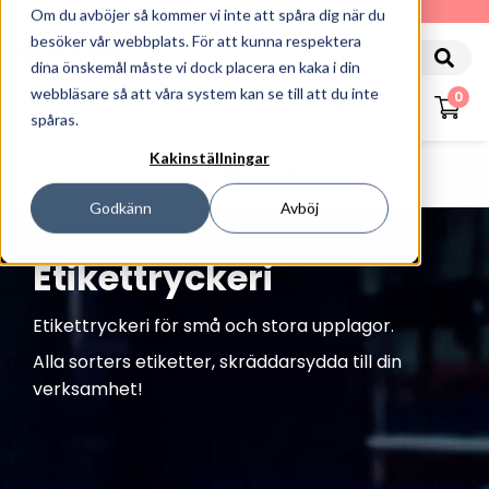
010-162 61 90
Om du avböjer så kommer vi inte att spåra dig när du
besöker vår webbplats. För att kunna respektera
dina önskemål måste vi dock placera en kaka i din
webbläsare så att våra system kan se till att du inte
0
spåras.
Kakinställningar
Startsida
Tjänster
Etikettryckeri
Godkänn
Avböj
Etikettryckeri
Etikettryckeri för små och stora upplagor.
Alla sorters etiketter, skräddarsydda till din
verksamhet!