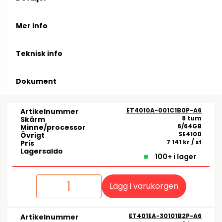
Mer info
Teknisk info
Dokument
ET4010A-001C1B0P-A6
Artikelnummer
8 tum
Skärm
6/64GB
Minne/processor
SE4100
Övrigt
7 141 kr
/ st
Pris
Lagersaldo
100+ i lager
Lägg i varukorgen
ET401EA-30101B2P-A6
Artikelnummer