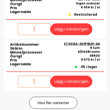
Minne/processor
Ingen scanner
Övrigt
9 304 kr
/ st
Pris
Lagersaldo
Restnoterad
Lägg i varukorgen
ET401EA-301P1B2P-A6
Artikelnummer
8 tum
Skärm
6/64GB+esim
Minne/processor
SR500
Övrigt
8 570 kr
/ st
Pris
Lagersaldo
45 i lager
Lägg i varukorgen
Visa fler varianter