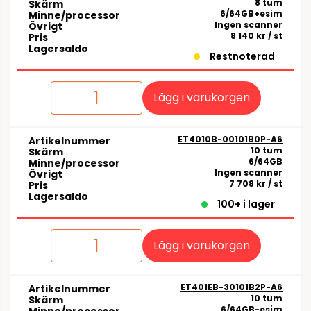
8 tum
Skärm
6/64GB+esim
Minne/processor
Ingen scanner
Övrigt
8 140 kr
/ st
Pris
Lagersaldo
Restnoterad
Lägg i varukorgen
ET4010B-00101B0P-A6
Artikelnummer
10 tum
Skärm
6/64GB
Minne/processor
Ingen scanner
Övrigt
7 708 kr
/ st
Pris
Lagersaldo
100+ i lager
Lägg i varukorgen
ET401EB-30101B2P-A6
Artikelnummer
10 tum
Skärm
6/64GB-esim