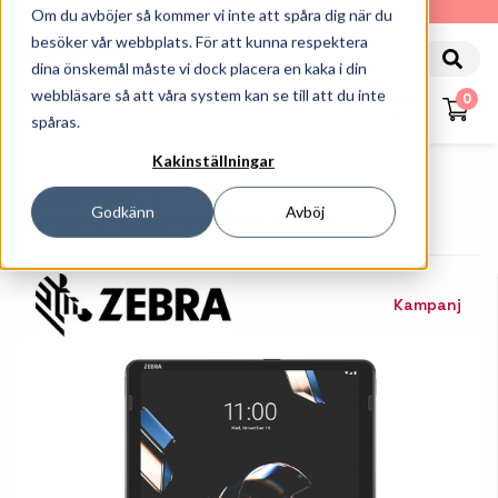
010-162 61 90
Om du avböjer så kommer vi inte att spåra dig när du
besöker vår webbplats. För att kunna respektera
dina önskemål måste vi dock placera en kaka i din
webbläsare så att våra system kan se till att du inte
0
spåras.
Kakinställningar
Startsida
Truckdatorer, Plattor Och Skärmar
Ruggade Plattor
Godkänn
Avböj
Zebra ET401-Tablet-10'-SE4100-8/128GB
Kampanj