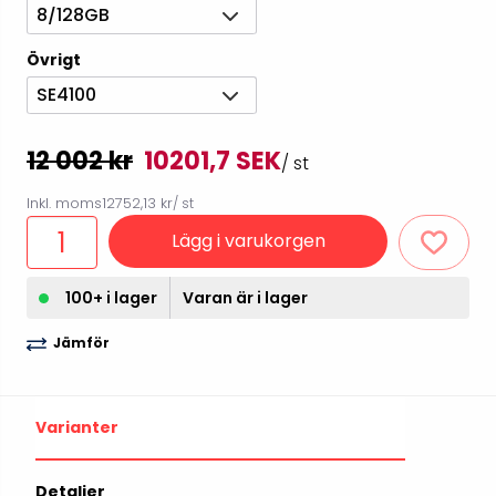
8/128GB
Övrigt
SE4100
12 002 kr
10201,7 SEK
/ st
Inkl. moms
12752,13 kr
/ st
Lägg i varukorgen
100+ i lager
Varan är i lager
Jämför
Varianter
Detaljer