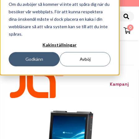
010-162 61 90
Om du avböjer så kommer vi inte att spåra dig när du
besöker vår webbplats. För att kunna respektera
dina önskemål måste vi dock placera en kaka i din
webbläsare så att våra system kan se till att du inte
0
spåras.
Kakinställningar
Startsida
Truckdatorer, Plattor Och Skärmar
Truckdatorer
JLT 1214P - Truckdator - 64GB
Godkänn
Avböj
Kampanj