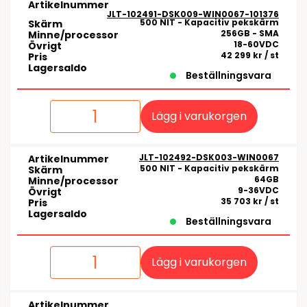
Artikelnummer
JLT-102491-DSK009-WIN0067-101376
500 NIT - Kapacitiv pekskärm
Skärm
256GB - SMA
Minne/processor
18-60VDC
Övrigt
42 299 kr
/ st
Pris
Lagersaldo
Beställningsvara
Lägg i varukorgen
JLT-102492-DSK003-WIN0067
Artikelnummer
500 NIT - Kapacitiv pekskärm
Skärm
64GB
Minne/processor
9-36VDC
Övrigt
35 703 kr
/ st
Pris
Lagersaldo
Beställningsvara
Lägg i varukorgen
Artikelnummer