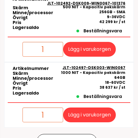
JLT-102492-DSK009-WIN0067-101376
500 NIT - Kapacitiv pekskärm
Skärm
256GB - SMA
Minne/processor
9-36VDC
Övrigt
42 299 kr
/ st
Pris
Lagersaldo
Beställningsvara
Lägg i varukorgen
JLT-102497-DSK003-WIN0067
Artikelnummer
1000 NIT - Kapacitiv pekskärm
Skärm
64GB
Minne/processor
18-60VDC
Övrigt
38 637 kr
/ st
Pris
Lagersaldo
Beställningsvara
Lägg i varukorgen