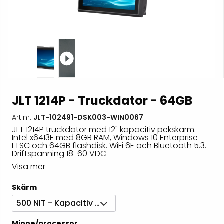
JLT 1214P - Truckdator - 64GB
Art.nr:
JLT-102491-DSK003-WIN0067
JLT 1214P truckdator med 12" kapacitiv pekskärm.
Intel x6413E med 8GB RAM, Windows 10 Enterprise
LTSC och 64GB flashdisk. WiFi 6E och Bluetooth 5.3.
Driftspänning 18-60 VDC
Visa mer
Skärm
500 NIT - Kapacitiv pekskärm
Minne/processor