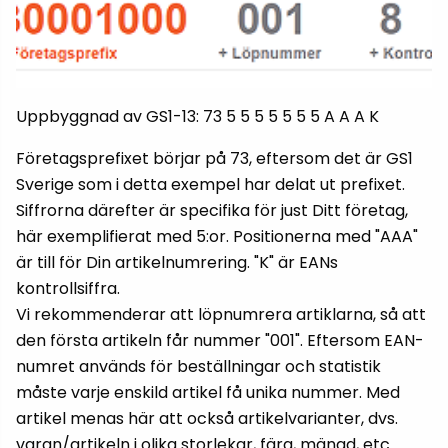
Uppbyggnad av GS1-13: 73 5 5 5 5 5 5 5 A A A K
Företagsprefixet börjar på 73, eftersom det är GS1
Sverige som i detta exempel har delat ut prefixet.
Siffrorna därefter är specifika för just Ditt företag,
här exemplifierat med 5:or. Positionerna med "AAA"
är till för Din artikelnumrering. "K" är EANs
kontrollsiffra.
Vi rekommenderar att löpnumrera artiklarna, så att
den första artikeln får nummer "001". Eftersom EAN-
numret används för beställningar och statistik
måste varje enskild artikel få unika nummer. Med
artikel menas här att också artikelvarianter, dvs.
varan/artikeln i olika storlekar, färg, mängd, etc.