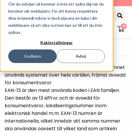
010-162 61 90
Om du avböjer så kommer vi inte att spåra dig när du
besöker vår webbplats. För att kunna respektera
dina önskemål måste vi dock placera en kaka i din
webbläsare så att våra system kan se till att du inte
0
spåras.
Kakinställningar
Startsida
Allt Om Streckkoder
EAN13
Godkänn
Avböj
GS1-13 / EAN-13.
European Article Numbering dvs. EAN. Trots namnet
används systemet över hela världen, främst avsedd
för konsumentvaror.
EAN-13 är den mest använda koden i EAN familjen.
Den består av 13 siffror och är avsedd för
konsumentvaror, lokaliseringsnummer inom
elektronisk handel m.m. EAN-13 numren är
internationella, vilket innebär att samma nummer
ska användas oavsett till vilket land som artikeln