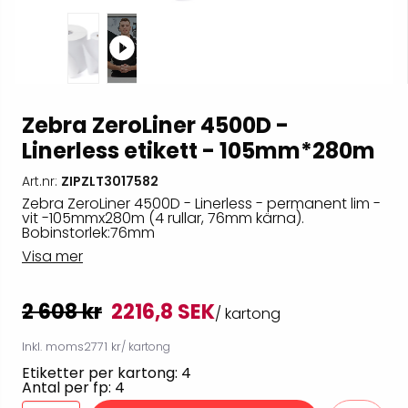
Zebra ZeroLiner 4500D -
Linerless etikett - 105mm*280m
Art.nr:
ZIPZLT3017582
Zebra ZeroLiner 4500D - Linerless - permanent lim -
vit -105mmx280m (4 rullar, 76mm kärna).
Bobinstorlek:76mm
Visa mer
2 608 kr
2216,8 SEK
/ kartong
Inkl. moms
2771 kr
/ kartong
Etiketter per kartong: 4
Antal per fp: 4