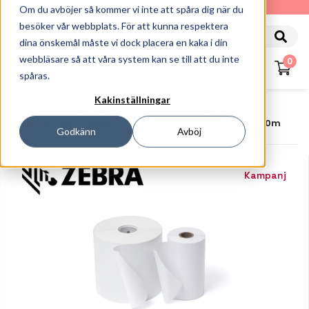
010-162 61 90
Om du avböjer så kommer vi inte att spåra dig när du
besöker vår webbplats. För att kunna respektera
dina önskemål måste vi dock placera en kaka i din
webbläsare så att våra system kan se till att du inte
0
spåras.
Kakinställningar
Startsida
Etiketter Och Färgband
Etiketter
Zebra ZeroLiner 4500D - Linerless Etikett - 105mm*280m
Godkänn
Avböj
Kampanj