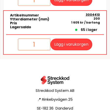
3004410
Artikelnummer
200
Ytterdiameter (mm)
1 605 kr
/ kartong
Pris
Lagersaldo
65 i lager
Lägg i varukorgen
Streckkod System AB
📍 Rinkebyvägen 25
SE-182 36 Danderyd