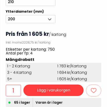
210
Ytterdiameter (mm)
200
Pris från 1 605 kr
/ kartong
Inkl. moms
2228,75 kr
/ kartong
Etiketter per kartong: 750
Antal per fp: 4
Mängdrabatt
1 - 2 Kartong
1 783 kr/Kartong
3 - 4 Kartong
1 694 kr/Kartong
5+
1 605 kr/Kartong
Lägg i varukorgen
65 i lager
Varan är i lager