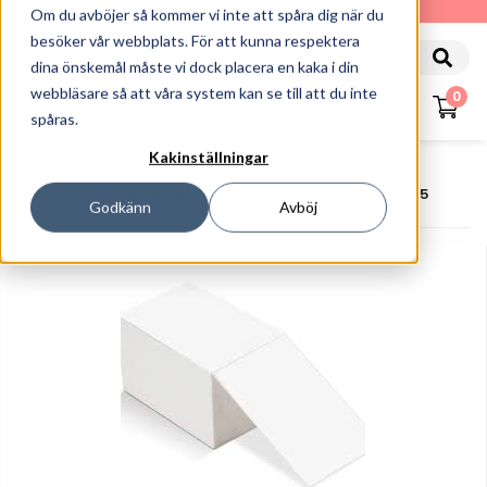
010-162 61 90
Om du avböjer så kommer vi inte att spåra dig när du
besöker vår webbplats. För att kunna respektera
dina önskemål måste vi dock placera en kaka i din
webbläsare så att våra system kan se till att du inte
0
spåras.
Kakinställningar
Startsida
Etiketter Och Färgband
Etiketter
Zebra Z-Perform 1000T 190 Tag - Flikar - 3000 Stk - A5
Godkänn
Avböj