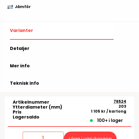
Jämför
Varianter
Detaljer
Mer info
Teknisk info
76524
Artikelnummer
203
Ytterdiameter (mm)
1 105 kr
/ kartong
Pris
Lagersaldo
100+ i lager
Lägg i varukorgen