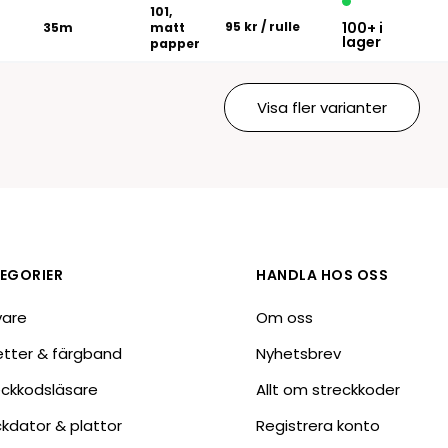
101,
95 kr
/ rulle
100+ i
35m
matt
lager
papper
Visa fler varianter
EGORIER
HANDLA HOS OSS
vare
Om oss
ketter & färgband
Nyhetsbrev
eckkodsläsare
Allt om streckkoder
ckdator & plattor
Registrera konto