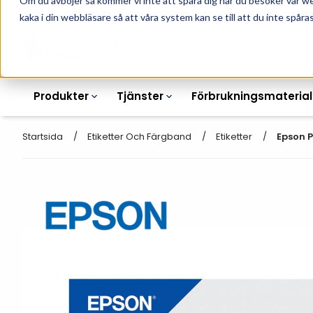
Om du avböjer så kommer vi inte att spåra dig när du besöker vår w
010-162 61 90
L
kaka i din webbläsare så att våra system kan se till att du inte spåras
Produkter
Tjänster
Förbrukningsmaterial
Startsida
Etiketter Och Färgband
Etiketter
Epson P
Etikettskrivare
Otryckta
Etiketter
Armbandsskrivare
Laseretikett_A4
Färgband
Kortskrivare
Streckkodsmenyer
Transportetiketter
Industriella
Hyllkantsmärkning
bläckstråleskrivare
Kvittorullar
Plastlister för hyllkanter