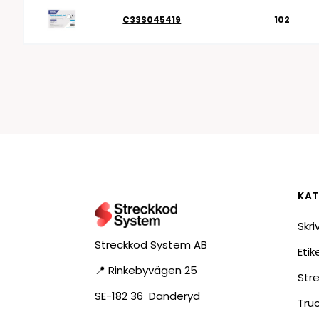
C33S045419
102
KAT
Skri
Streckkod System AB
Eti
📍 Rinkebyvägen 25
Str
SE-182 36 Danderyd
Tru