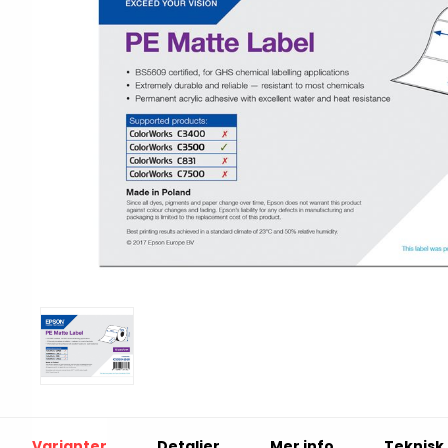
Print & Apply
Etiketthållare och t
Alukett
Kringutrustning
Förbrukning
Tag badge
bläckstråleskrivare
Tillbehör skrivare
Varningsetiketter
RFID Handdatorer
Batteridrivna
RFID Skrivare
arbetsstationer
RFID Etiketter
NB-serien
Fasta RFID Läsare
PC-serien
Varianter
Detaljer
Mer info
Teknisk 