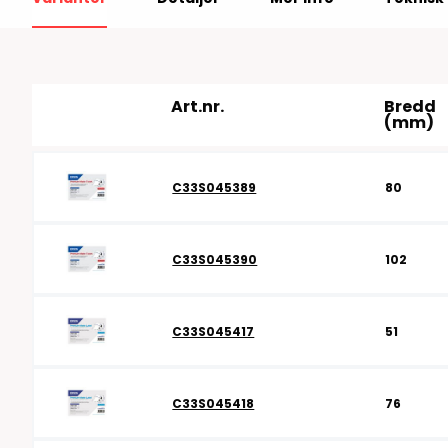
RFID antenner
Tillbehör arbetssta
RFID Streckkodsläsare
Art.nr.
Bredd
(mm)
C33S045389
80
C33S045390
102
C33S045417
51
C33S045418
76