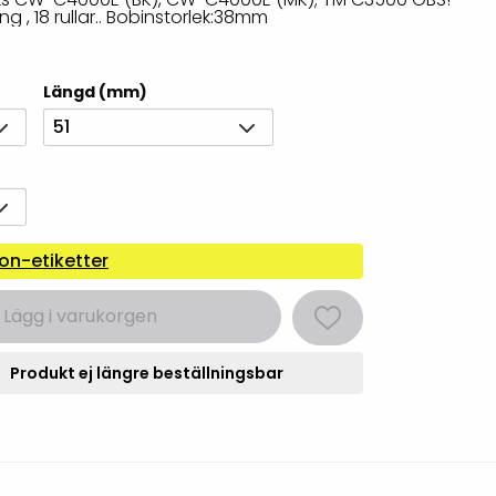
Rondering och verifiering
ng , 18 rullar.. Bobinstorlek:38mm
Tillbehör truckdatorer
och pekskärmar
Datorlös etikettutskrift och
kopiering
Längd (mm)
51
on-etiketter
Lägg i varukorgen
handdatorer
Produkt ej längre beställningsbar
VISITIQ: Besökssystem
krivare
WMSIQ: Lagersystem
(WMS)
odsläsare
Seagull Scientific