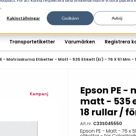
ebbplats. För att kunna respektera dina önskemål måste vi dock placera 
ösningar för professionell informationshantering och mär
.
Kakinställningar
Godkänn
Avböj
Transportetiketter
Varumärken
Registrera k
E - Matrisskurna Etiketter - Matt - 535 Etikett (er) - 76 X 51 Mm -
Printshopen svartvita-
Handhållna streckkodsläsare
Räkna ut EAN kontroll
Handdat
Epson PE - 
etiketter
Kampanj
Bordsstreckkodsläsare
Order offertförfråga
Tablets
matt - 535 e
Digital printshop
streckkodsoriginal
18 rullar / 
Fingerskanners
Wearabl
färgetiketter
Streckkodsverifierare
Tillbehö
Tryckta etiketter
Art.nr:
C33S045550
Epson PE - Matt - 76 x 51
Tillbehör streckkodsläsare
Tillbehö
etiketter - för ColorW