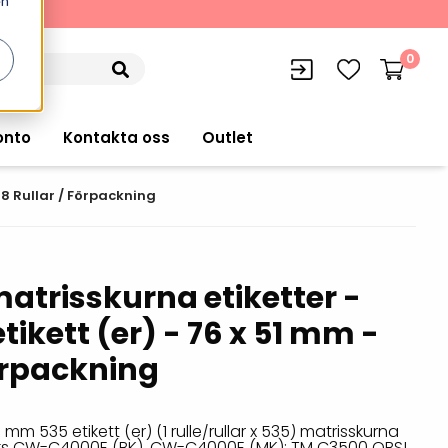
en
kning
0
onto
Kontakta oss
Outlet
 18 Rullar / Förpackning
siffran
orer
VISITIQ: Besökssystem
matrisskurna etiketter -
Truckdatorer
n
WMSIQ: Lagersystem (WMS)
tikett (er) - 76 x 51 mm -
Ruggade plattor
förpackning
e Computers
Lager och logistikprogram
Pekskärmsdatorer
r handdatorer
Utlåning hyra och
inventering
Pekskärmar
 mm 535 etikett (er) (1 rulle/rullar x 535) matrisskurna
r tablets
orks CW-C4000E (BK), CW-C4000E (MK); TM C3500 OBS!