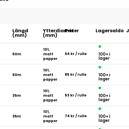
Tillbehör etikettprogram
Outlet-e
tioner
Outlet-
Längd
Ytterdiameter
Pris
Lagersaldo
(mm)
(mm)
101,
64 kr
/ rulle
100+ i
50m
matt
lager
papper
101,
85 kr
/ rulle
100+ i
50m
matt
lager
papper
101,
53 kr
/ rulle
100+ i
35m
matt
lager
papper
101,
74 kr
/ rulle
100+ i
35m
matt
lager
papper