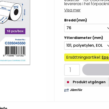
levereras i hel förpackni
illbehör
Visa mer
Bredd (mm)
76
Ytterdiameter (mm)
101, polyetylen, EOL
Ersättningsartikel:
Eps
Etikettprogram
Outlet-
Produkt utgången
Mobile Device Management
Outlet-s
Jämför
(MDM)
Outlet-
Paketlösningar
streckk
info