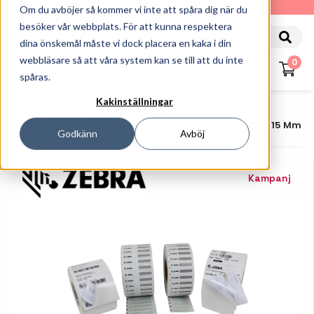
010-162 61 90
Om du avböjer så kommer vi inte att spåra dig när du
besöker vår webbplats. För att kunna respektera
dina önskemål måste vi dock placera en kaka i din
webbläsare så att våra system kan se till att du inte
0
spåras.
Kakinställningar
Startsida
Etiketter Och Färgband
Etiketter
Zebra - RFID-Etiketter - Matt - 2000 Etikett (er) - 25 X 15 Mm
Godkänn
Avböj
Kampanj