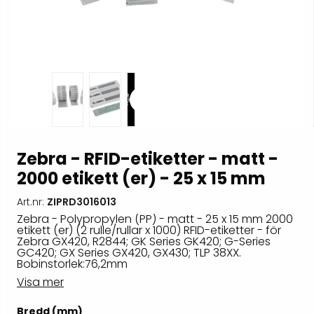
Zebra - RFID-etiketter - matt -
2000 etikett (er) - 25 x 15 mm
Art.nr:
ZIPRD3016013
Zebra - Polypropylen (PP) - matt - 25 x 15 mm 2000
etikett (er) (2 rulle/rullar x 1000) RFID-etiketter - för
Zebra GX420, R2844; GK Series GK420; G-Series
GC420; GX Series GX420, GX430; TLP 38XX.
Bobinstorlek:76,2mm
Visa mer
Bredd (mm)