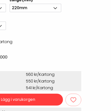
Längd (mm)
Rondering och verifiering
Tillbehör truckdatorer
220mm
och pekskärmar
Datorlös etikettutskrift och
kopiering
kartong
2000
560 kr/Kartong
handdatorer
550 kr/Kartong
VISITIQ: Besökssystem
krivare
541 kr/Kartong
WMSIQ: Lagersystem
Lägg i varukorgen
(WMS)
odsläsare
Seagull Scientific