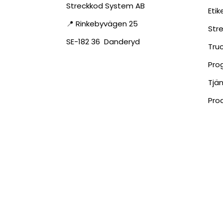
Streckkod System AB
Eti
📍 Rinkebyvägen 25
Str
SE-182 36 Danderyd
Tru
Pro
Tjä
Pro