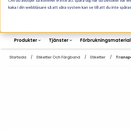
Om du avböjer så kommer vi inte att spåra dig när du besöker vår w
010-162 61 90
L
kaka i din webbläsare så att våra system kan se till att du inte spåras
Produkter
Tjänster
Förbrukningsmaterial
Startsida
Etiketter Och Färgband
Etiketter
Transp
Etikettskrivare
Otryckta
Etiketter
Armbandsskrivare
Laseretikett_A4
Färgband
Kortskrivare
Streckkodsmenyer
Transportetiketter
Industriella
Hyllkantsmärkning
bläckstråleskrivare
Kvittorullar
Plastlister för hyllkanter