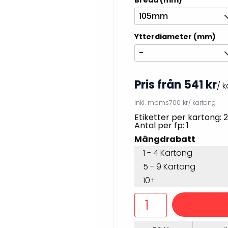
Bredd (mm)
illbehör
105mm
Ytterdiameter (mm)
-
Pris från 541 kr
/ 
Inkl. moms
700 kr
/ kartong
Etiketter per kartong: 
Antal per fp: 1
Mängdrabatt
1 - 4 Kartong
Etikettprogram
Outlet-
5 - 9 Kartong
Mobile Device Management
Outlet-s
10+
(MDM)
Outlet-
Paketlösningar
streckk