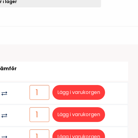
tiketter
 i lager
BarTender
färgband
Loftware NiceLabel
Jämför
Lägg i varukorgen
Lägg i varukorgen
Lägg i varukorgen