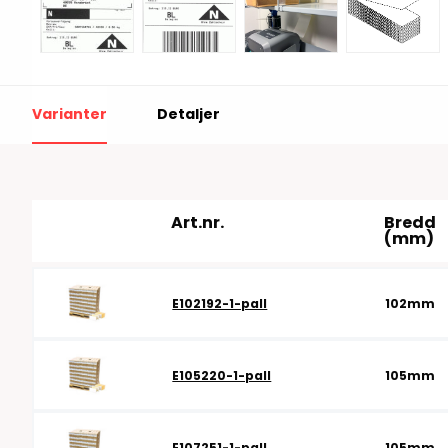
RFID antenner
Tillbehör arbetssta
RFID Streckkodsläsare
Varianter
Detaljer
Art.nr.
Bredd
(mm)
E102192-1-pall
102mm
E105220-1-pall
105mm
E107251-1-pall
105mm