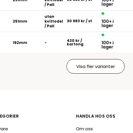
100+ i
lager
/ Pall
utan
30 983 kr
/ st
100+ i
251mm
kvittodel
lager
/ Pall
420 kr
/
100+ i
192mm
-
kartong
lager
Visa fler varianter
EGORIER
HANDLA HOS OSS
vare
Om oss