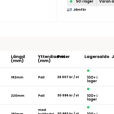
Tillbehör etikettprogram
Outlet-e
50 i lager
Varan är
tioner
Jämför
Outlet-
Längd
Ytterdiameter
Pris
Lagersaldo
(mm)
(mm)
26 507 kr
/ st
100+ i
192mm
Pall
lager
30 596 kr
/ st
100+ i
220mm
Pall
lager
med
30 983 kr
/ st
251mm
kvittodel