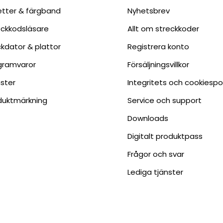
ketter & färgband
Nyhetsbrev
eckkodsläsare
Allt om streckkoder
ckdator & plattor
Registrera konto
gramvaror
Försäljningsvillkor
nster
Integritets och cookiespo
duktmärkning
Service och support
Downloads
Digitalt produktpass
Frågor och svar
Lediga tjänster