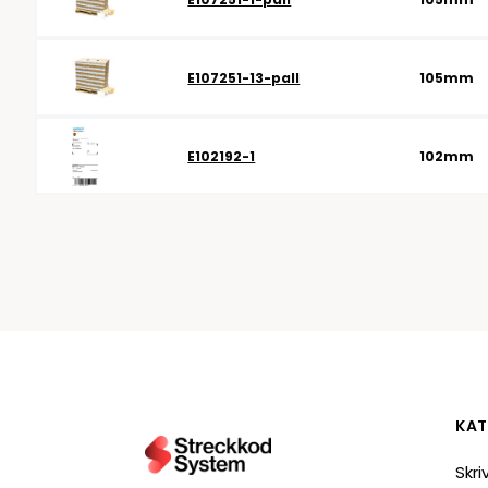
E107251-13-pall
105mm
E102192-1
102mm
KAT
Skri