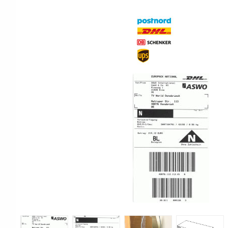
Print & Apply
Etiketthållare och t
Alukett
Kringutrustning
Förbrukning
Tag badge
bläckstråleskrivare
Tillbehör skrivare
Varningsetiketter
RFID Handdatorer
Batteridrivna
RFID Skrivare
arbetsstationer
RFID Etiketter
NB-serien
Fasta RFID Läsare
PC-serien