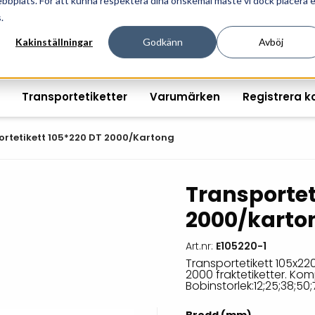
ebbplats. För att kunna respektera dina önskemål måste vi dock placera 
ösningar för professionell informationshantering och mär
.
Kakinställningar
Godkänn
Avböj
Transportetiketter
Varumärken
Registrera k
ortetikett 105*220 DT 2000/kartong
Transportet
Printshopen svartvita-
Handhållna streckkodsläsare
Räkna ut EAN kontroll
Handdat
2000/karto
etiketter
Bordsstreckkodsläsare
Order offertförfråga
Tablets
Digital printshop
streckkodsoriginal
Art.nr:
E105220-1
Fingerskanners
Wearabl
färgetiketter
Transportetikett 105x220
2000 fraktetiketter. Ko
Streckkodsverifierare
Tillbehö
Bobinstorlek:12;25;38;5
Tryckta etiketter
Tillbehör streckkodsläsare
Tillbehö