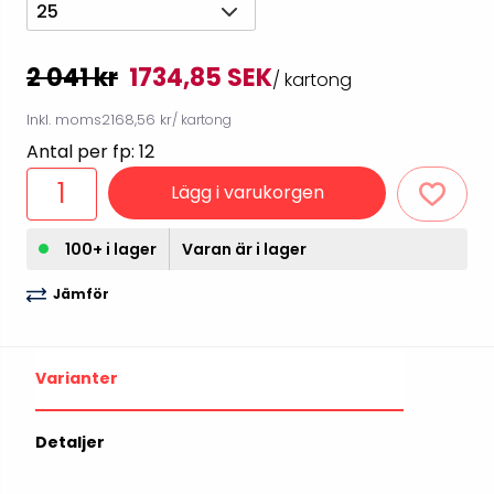
25
2 041 kr
1734,85 SEK
/ kartong
Inkl. moms
2168,56 kr
/ kartong
Antal per fp: 12
Lägg i varukorgen
100+ i lager
Varan är i lager
Jämför
Varianter
Detaljer