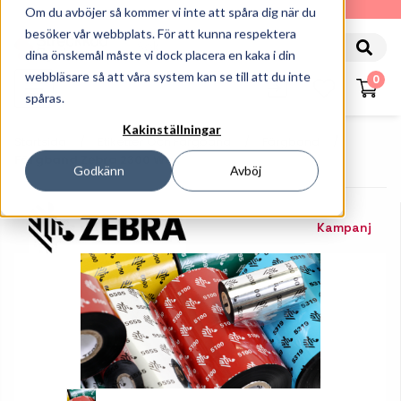
010-162 61 90
Om du avböjer så kommer vi inte att spåra dig när du
besöker vår webbplats. För att kunna respektera
dina önskemål måste vi dock placera en kaka i din
webbläsare så att våra system kan se till att du inte
0
spåras.
Kakinställningar
Startsida
Etiketter Och Färgband
Färgband
Färgband Zebra 2300 Wax
Godkänn
Avböj
Kampanj