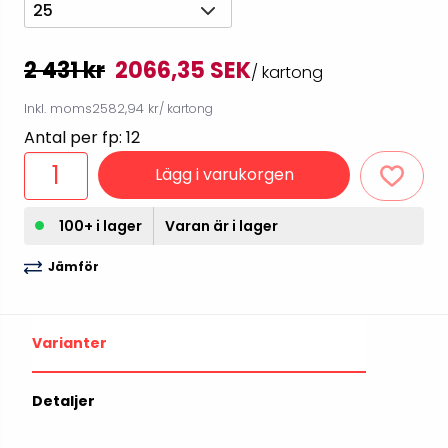
25
2 431 kr
2066,35 SEK
/ kartong
Inkl. moms
2582,94 kr
/ kartong
Antal per fp: 12
Lägg i varukorgen
100+ i lager
Varan är i lager
Jämför
Varianter
Detaljer