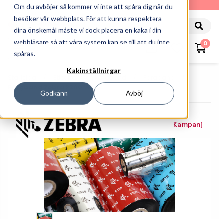
010-162 61 90
Om du avböjer så kommer vi inte att spåra dig när du
besöker vår webbplats. För att kunna respektera
dina önskemål måste vi dock placera en kaka i din
webbläsare så att våra system kan se till att du inte
0
spåras.
Kakinställningar
Startsida
Etiketter Och Färgband
Färgband
Färgband Zebra 2300 Wax
Godkänn
Avböj
Kampanj