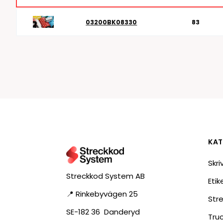
03200BK08330
83
KAT
Skri
Streckkod System AB
Eti
📍 Rinkebyvägen 25
Str
SE-182 36 Danderyd
Tru