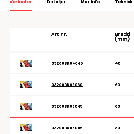
Varianter
Detaljer
Mer info
Teknisk 
RFID antenner
Tillbehör arbetssta
RFID Streckkodsläsare
Art.nr.
Bredd
(mm)
03200BK04045
40
03200BK06030
60
03200BK06045
60
03200BK08045
80