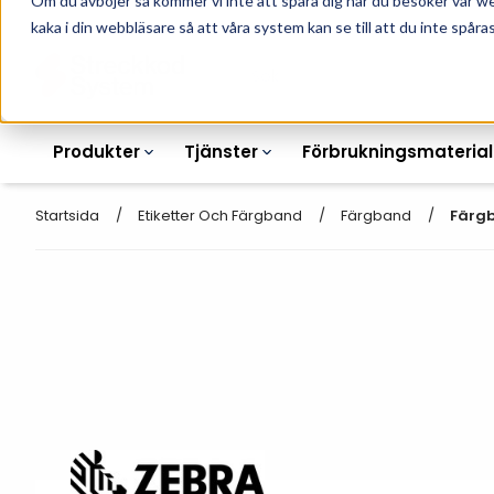
Om du avböjer så kommer vi inte att spåra dig när du besöker vår w
010-162 61 90
L
kaka i din webbläsare så att våra system kan se till att du inte spåras
Produkter
Tjänster
Förbrukningsmaterial
Startsida
Etiketter Och Färgband
Färgband
Färgb
Etikettskrivare
Otryckta
Etiketter
Armbandsskrivare
Laseretikett_A4
Färgband
Kortskrivare
Streckkodsmenyer
Transportetiketter
Industriella
Hyllkantsmärkning
bläckstråleskrivare
Kvittorullar
Plastlister för hyllkanter