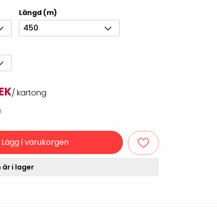
Rondering och verifiering
Tillbehör truckdatorer
Längd (m)
och pekskärmar
Datorlös etikettutskrift och
450
kopiering
SEK
/ kartong
g
Lägg i varukorgen
handdatorer
VISITIQ: Besökssystem
är i lager
krivare
WMSIQ: Lagersystem
(WMS)
odsläsare
Seagull Scientific