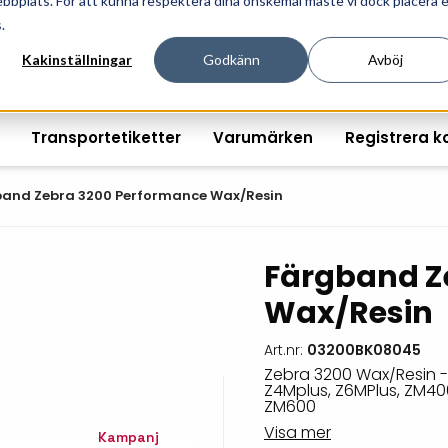
ebbplats. För att kunna respektera dina önskemål måste vi dock placera 
ösningar för professionell informationshantering och mär
.
Kakinställningar
Godkänn
Avböj
Transportetiketter
Varumärken
Registrera k
and Zebra 3200 Performance Wax/Resin
Färgband Z
Printshopen svartvita-
Handhållna streckkodsläsare
Räkna ut EAN kontroll
Handdat
Wax/Resin
etiketter
Bordsstreckkodsläsare
Order offertförfråga
Tablets
Digital printshop
streckkodsoriginal
Art.nr:
03200BK08045
Fingerskanners
Wearabl
färgetiketter
Zebra 3200 Wax/Resin -
Z4Mplus, Z6MPlus, ZM400, 
Streckkodsverifierare
Tillbehö
ZM600
Tryckta etiketter
Visa mer
Kampanj
Tillbehör streckkodsläsare
Tillbehö