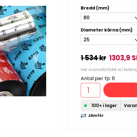
illbehör
Bredd (mm)
80
Diameter kärna (mm)
25
1 534 kr
1303,9 
Inkl. moms
1629,88 kr
/ karton
Antal per fp: 6
Etikettprogram
Outlet-
100+ i lager
Varan 
Mobile Device Management
Outlet-s
(MDM)
Jämför
Outlet-
Paketlösningar
streckk