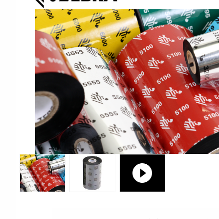
Print & Apply
Etiketthållare och t
Alukett
Kringutrustning
Förbrukning
Tag badge
bläckstråleskrivare
Tillbehör skrivare
Varningsetiketter
RFID Handdatorer
Batteridrivna
RFID Skrivare
arbetsstationer
RFID Etiketter
NB-serien
Fasta RFID Läsare
PC-serien