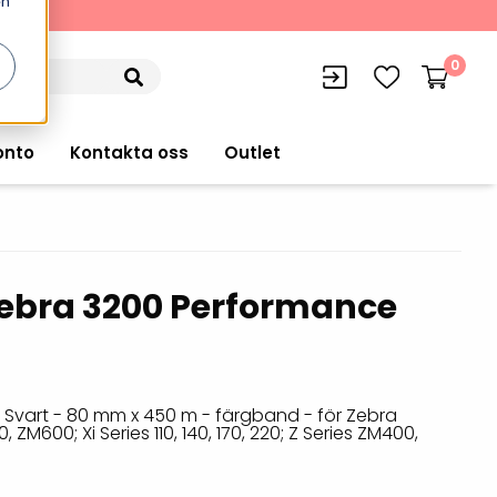
en
kning
0
onto
Kontakta oss
Outlet
ebra 3200 Performance
siffran
orer
VISITIQ: Besökssystem
Truckdatorer
n
WMSIQ: Lagersystem (WMS)
Ruggade plattor
e Computers
Lager och logistikprogram
 Svart - 80 mm x 450 m - färgband - för Zebra
Pekskärmsdatorer
ZM600; Xi Series 110, 140, 170, 220; Z Series ZM400,
r handdatorer
Utlåning hyra och
inventering
Pekskärmar
r tablets