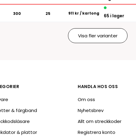
911 kr
/ kartong
300
25
65 i lager
Visa fler varianter
EGORIER
HANDLA HOS OSS
vare
Om oss
ketter & färgband
Nyhetsbrev
eckkodsläsare
Allt om streckkoder
ckdator & plattor
Registrera konto