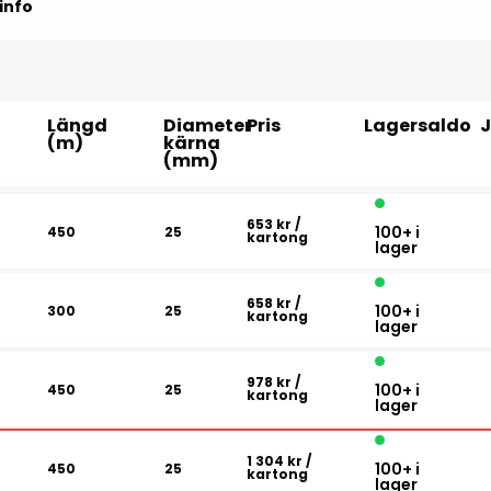
Tillbehör etikettprogram
Outlet-e
info
tioner
Outlet-
Längd
Diameter
Pris
Lagersaldo
(m)
kärna
(mm)
653 kr
/
100+ i
450
25
kartong
lager
658 kr
/
100+ i
300
25
kartong
lager
978 kr
/
100+ i
450
25
kartong
lager
1 304 kr
/
100+ i
450
25
kartong
lager