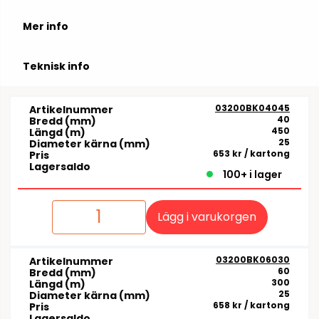
Mer info
Teknisk info
03200BK04045
Artikelnummer
40
Bredd (mm)
450
Längd (m)
25
Diameter kärna (mm)
653 kr
/ kartong
Pris
Lagersaldo
100+ i lager
Lägg i varukorgen
03200BK06030
Artikelnummer
60
Bredd (mm)
300
Längd (m)
25
Diameter kärna (mm)
658 kr
/ kartong
Pris
Lagersaldo