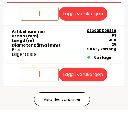
Lägg i varukorgen
03200BK08330
Artikelnummer
83
Bredd (mm)
300
Längd (m)
25
Diameter kärna (mm)
911 kr
/ kartong
Pris
Lagersaldo
65 i lager
Lägg i varukorgen
Visa fler varianter