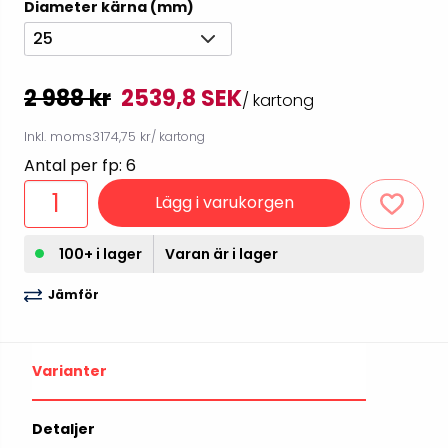
Diameter kärna (mm)
25
2 988 kr
2539,8 SEK
/ kartong
Inkl. moms
3174,75 kr
/ kartong
Antal per fp: 6
Lägg i varukorgen
100+ i lager
Varan är i lager
Jämför
Varianter
Detaljer