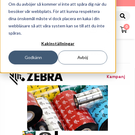
010-162 61 90
Om du avböjer så kommer vi inte att spåra dig när du
besöker vår webbplats. För att kunna respektera
dina önskemål måste vi dock placera en kaka i din
webbläsare så att våra system kan se till att du inte
0
spåras.
Kakinställningar
Startsida
Etiketter Och Färgband
Färgband
Färgband Zebra 3200 Performance Wax/Resin
Godkänn
Avböj
Kampanj