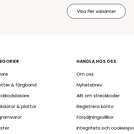
Visa fler varianter
EGORIER
HANDLA HOS OSS
vare
Om oss
ketter & färgband
Nyhetsbrev
eckkodsläsare
Allt om streckkoder
ckdator & plattor
Registrera konto
gramvaror
Försäljningsvillkor
nster
Integritets och cookiespo