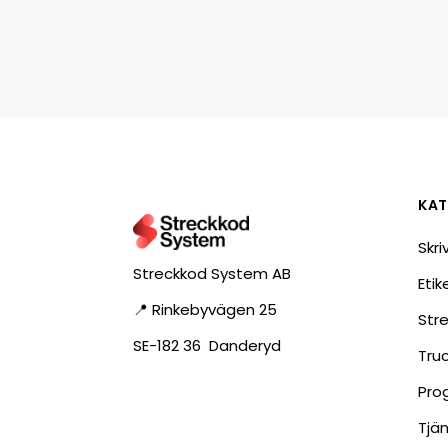
KAT
Skri
Streckkod System AB
Eti
📍 Rinkebyvägen 25
Str
SE-182 36 Danderyd
Tru
Pro
Tjä