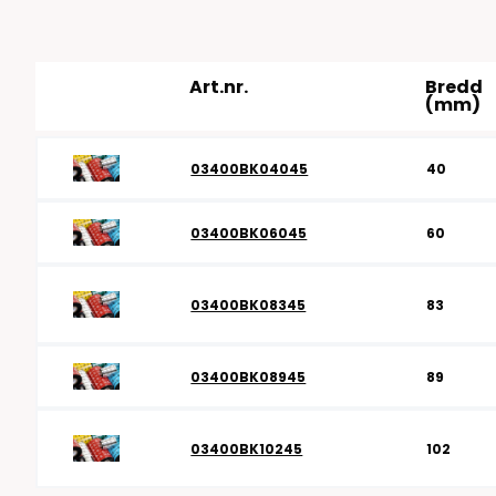
RFID antenner
Tillbehör arbetssta
RFID Streckkodsläsare
Art.nr.
Bredd
(mm)
03400BK04045
40
03400BK06045
60
03400BK08345
83
03400BK08945
89
03400BK10245
102