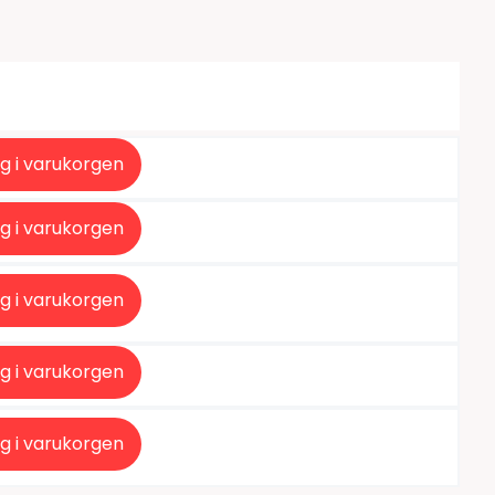
tiketter
BarTender
färgband
Loftware NiceLabel
g i varukorgen
g i varukorgen
g i varukorgen
g i varukorgen
g i varukorgen