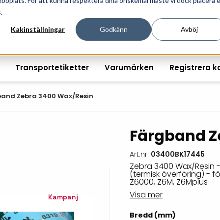
ebbplats. För att kunna respektera dina önskemål måste vi dock placera 
ösningar för professionell informationshantering och mär
.
Kakinställningar
Godkänn
Avböj
Transportetiketter
Varumärken
Registrera k
and Zebra 3400 Wax/Resin
Färgband Z
Printshopen svartvita-
Handhållna streckkodsläsare
Räkna ut EAN kontroll
Handdat
etiketter
Art.nr:
03400BK17445
Bordsstreckkodsläsare
Order offertförfråga
Tablets
Zebra 3400 Wax/Resin -
Digital printshop
streckkodsoriginal
(termisk överföring) - för
Fingerskanners
Wearabl
färgetiketter
Z6000, Z6M, Z6Mplus
Visa mer
Streckkodsverifierare
Tillbehö
Kampanj
Tryckta etiketter
Bredd (mm)
Tillbehör streckkodsläsare
Tillbehö