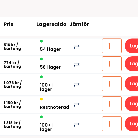
Tillbehör etikettprogram
Outlet-e
tioner
Outlet-
Pris
Lagersaldo
Jämför
516 kr
/
Läg
kartong
54 i lager
774 kr
/
Läg
kartong
56 i lager
1 073 kr
/
Läg
100+ i
kartong
lager
1 150 kr
/
Läg
kartong
Restnoterad
1 318 kr
/
Läg
100+ i
kartong
lager