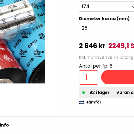
illbehör
174
Diameter kärna (mm)
25
2 646 kr
2249,1 
Inkl. moms
2811,38 kr
/ kartong
Antal per fp: 6
92 i lager
Varan är
Etikettprogram
Outlet-
Jämför
Mobile Device Management
Outlet-s
(MDM)
Outlet-
Paketlösningar
streckk
info