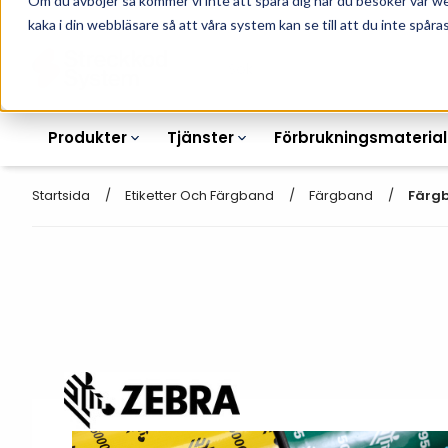
Om du avböjer så kommer vi inte att spåra dig när du besöker vår w
010-162 61 90
L
kaka i din webbläsare så att våra system kan se till att du inte spåras
Produkter
Tjänster
Förbrukningsmaterial
Startsida
Etiketter Och Färgband
Färgband
Färgb
Etikettskrivare
Otryckta
Etiketter
Armbandsskrivare
Laseretikett_A4
Färgband
Kortskrivare
Streckkodsmenyer
Transportetiketter
Industriella
Hyllkantsmärkning
bläckstråleskrivare
Kvittorullar
Plastlister för hyllkanter