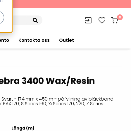
en
kning
0
onto
Kontakta oss
Outlet
ebra 3400 Wax/Resin
siffran
orer
VISITIQ: Besökssystem
Truckdatorer
n
WMSIQ: Lagersystem (WMS)
 Svart - 174 mm x 450 m - påfyllning av bläckband
Ruggade plattor
 PAX 170; S Series 160; Xi Series 170, 220; Z Series
e Computers
Lager och logistikprogram
Pekskärmsdatorer
r handdatorer
Utlåning hyra och
inventering
Pekskärmar
Längd (m)
r tablets