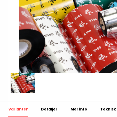
Print & Apply
Etiketthållare och t
Alukett
Kringutrustning
Förbrukning
Tag badge
bläckstråleskrivare
Tillbehör skrivare
Varningsetiketter
RFID Handdatorer
Batteridrivna
RFID Skrivare
arbetsstationer
RFID Etiketter
NB-serien
Varianter
Detaljer
Mer info
Teknisk 
Fasta RFID Läsare
PC-serien