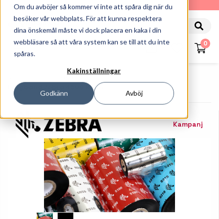
010-162 61 90
Om du avböjer så kommer vi inte att spåra dig när du
besöker vår webbplats. För att kunna respektera
dina önskemål måste vi dock placera en kaka i din
webbläsare så att våra system kan se till att du inte
0
spåras.
Kakinställningar
Startsida
Etiketter Och Färgband
Färgband
Färgband Zebra 4800 Resin
Godkänn
Avböj
Kampanj