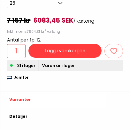
25
7 157 kr
6083,45 SEK
/ kartong
Inkl. moms
7604,31 kr
/ kartong
Antal per fp: 12
Lägg i varukorgen
31 i lager
Varan är i lager
Jämför
Varianter
Detaljer