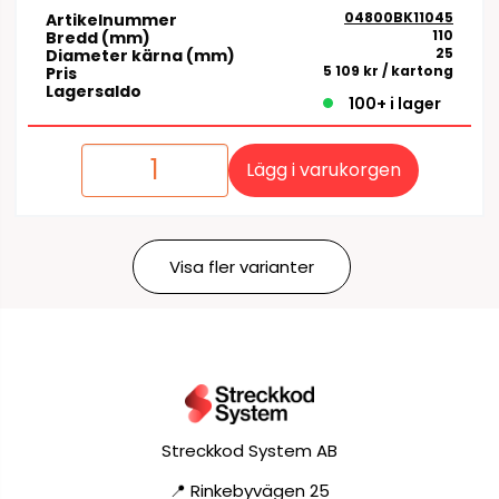
04800BK11045
Artikelnummer
110
Bredd (mm)
25
Diameter kärna (mm)
5 109 kr
/ kartong
Pris
Lagersaldo
100+ i lager
Lägg i varukorgen
Visa fler varianter
Streckkod System AB
📍 Rinkebyvägen 25