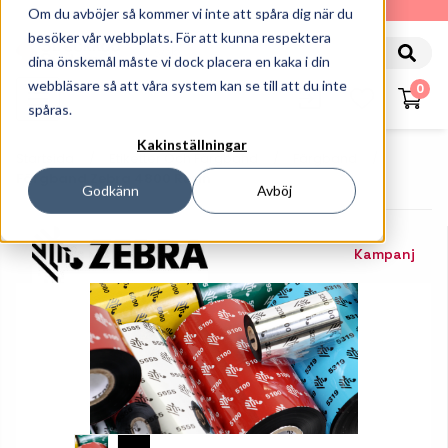
010-162 61 90
Om du avböjer så kommer vi inte att spåra dig när du
besöker vår webbplats. För att kunna respektera
dina önskemål måste vi dock placera en kaka i din
webbläsare så att våra system kan se till att du inte
0
spåras.
Kakinställningar
Startsida
Etiketter Och Färgband
Färgband
Färgband Zebra 4800 Resin
Godkänn
Avböj
Kampanj