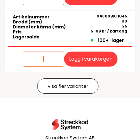
04800BK11045
Artikelnummer
110
Bredd (mm)
25
Diameter kärna (mm)
5 109 kr
/ kartong
Pris
Lagersaldo
100+ i lager
Lägg i varukorgen
Visa fler varianter
Streckkod System AB