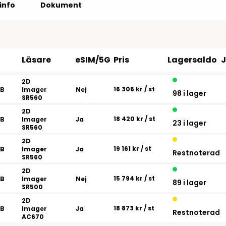
Tillbehör etikettprogram
Outlet-e
info
Dokument
tioner
Outlet-
Läsare
eSIM/5G
Pris
Lagersaldo
2D
16 306 kr
/ st
GB
Imager
Nej
98 i lager
SR560
2D
18 420 kr
/ st
GB
Imager
Ja
23 i lager
SR560
2D
19 161 kr
/ st
GB
Imager
Ja
Restnoterad
SR560
2D
15 794 kr
/ st
GB
Imager
Nej
89 i lager
SR500
2D
18 873 kr
/ st
GB
Imager
Ja
Restnoterad
AC670