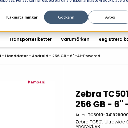
ebbplats. För att kunna respektera dina önskemål måste vi dock placera 
ösningar för professionell informationshantering och mär
.
Kakinställningar
Godkänn
Avböj
Transportetiketter
Varumärken
Registrera k
 - Handdator - Android - 256 GB - 6" -AI-Powered
Printshopen svartvita-
Handhållna streckkodsläsare
Räkna ut EAN kontroll
Handdat
Kampanj
etiketter
Zebra TC501
Bordsstreckkodsläsare
Order offertförfråga
Tablets
Digital printshop
streckkodsoriginal
256 GB - 6"
Fingerskanners
Wearabl
färgetiketter
Streckkodsverifierare
Tillbehö
Art.nr:
TC5010-041B2B000
Tryckta etiketter
Zebra TC501, Ultrawide C
Tillbehör streckkodsläsare
Tillbehö
Android, RB