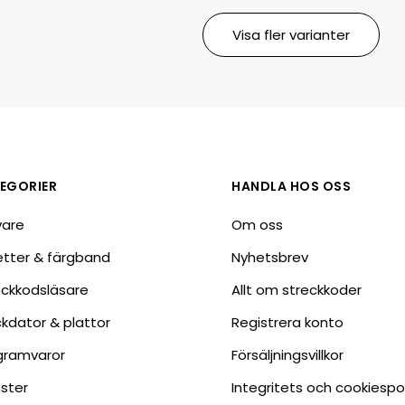
Visa fler varianter
EGORIER
HANDLA HOS OSS
vare
Om oss
ketter & färgband
Nyhetsbrev
eckkodsläsare
Allt om streckkoder
ckdator & plattor
Registrera konto
gramvaror
Försäljningsvillkor
nster
Integritets och cookiespo