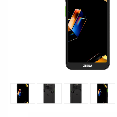
Print & Apply
Etiketthållare och t
Alukett
Kringutrustning
Förbrukning
Tag badge
bläckstråleskrivare
Tillbehör skrivare
Varningsetiketter
RFID Handdatorer
Batteridrivna
RFID Skrivare
arbetsstationer
RFID Etiketter
NB-serien
Fasta RFID Läsare
PC-serien