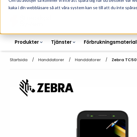
Om du avböjer så kommer vi inte att spåra dig när du besöker vår w
010-162 61 90
L
kaka i din webbläsare så att våra system kan se till att du inte spåras
Produkter
Tjänster
Förbrukningsmaterial
Startsida
Handdatorer
Handdatorer
Zebra TC501
Etikettskrivare
Otryckta
Etiketter
Armbandsskrivare
Laseretikett_A4
Färgband
Kortskrivare
Streckkodsmenyer
Transportetiketter
Industriella
Hyllkantsmärkning
bläckstråleskrivare
Kvittorullar
Plastlister för hyllkanter