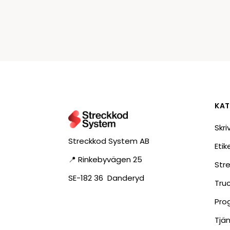
KAT
Skri
Streckkod System AB
Eti
📍 Rinkebyvägen 25
Str
SE-182 36 Danderyd
Tru
Pro
Tjä