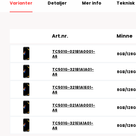
Varianter
Detaljer
Mer info
Teknisk 
RFID antenner
Tillbehör arbetssta
RFID Streckkodsläsare
Art.nr.
Minne
TC5010-021B1A0001-
8GB/128
A6
TC501G-321B1A1A01-
8GB/128
A6
TC501G-321B1A1E01-
8GB/128
A6
TC5010-021A1A0001-
8GB/128
A6
TC501G-321E1A1A01-
8GB/128
A6