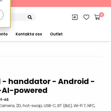
en
kning
0
onto
Kontakta oss
Outlet
siffran
orer
VISITIQ: Besökssystem
Truckdatorer
 - handdator - Android -
n
WMSIQ: Lagersystem (WMS)
Ruggade plattor
 -AI-powered
e Computers
Lager och logistikprogram
Pekskärmsdatorer
r handdatorer
Utlåning hyra och
1-A6
inventering
amera, 2D, hot-swap, USB-C, BT (BLE), Wi-Fi 7, NFC,
Pekskärmar
r tablets