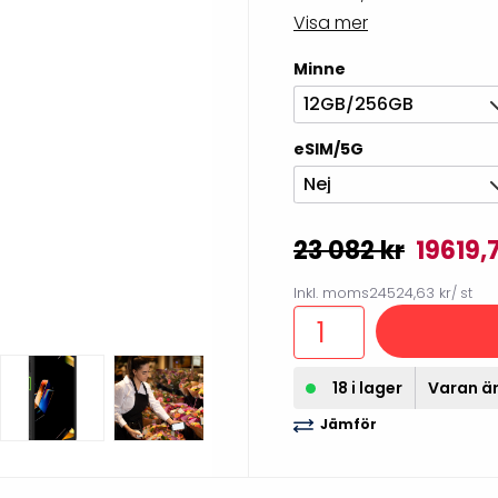
illbehör
Visa mer
Minne
12GB/256GB
eSIM/5G
Nej
23 082 kr
19619,
Inkl. moms
24524,63 kr
/ st
Etikettprogram
Outlet-
18 i lager
Varan är
Mobile Device Management
Outlet-s
(MDM)
Jämför
Outlet-
Paketlösningar
streckk