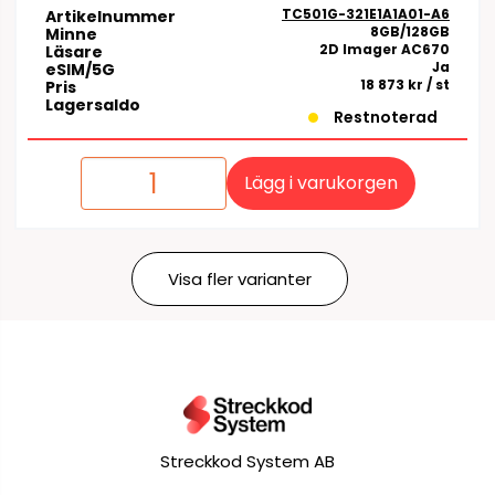
TC501G-321E1A1A01-A6
Artikelnummer
8GB/128GB
Minne
2D Imager AC670
Läsare
Ja
eSIM/5G
18 873 kr
/ st
Pris
Lagersaldo
Restnoterad
Lägg i varukorgen
Visa fler varianter
Streckkod System AB