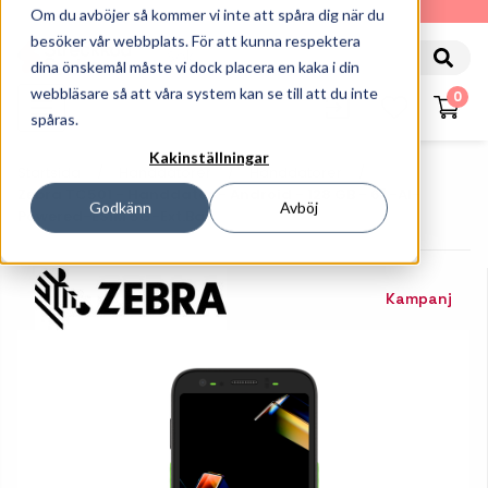
010-162 61 90
Om du avböjer så kommer vi inte att spåra dig när du
besöker vår webbplats. För att kunna respektera
dina önskemål måste vi dock placera en kaka i din
webbläsare så att våra system kan se till att du inte
0
spåras.
Kakinställningar
Startsida
Handdatorer
Handdatorer
Zebra TC501 - Handdator - Android - 128 GB - 6" -AI-
Godkänn
Avböj
Powered-ESIM 5G-Ext.bat.
Kampanj