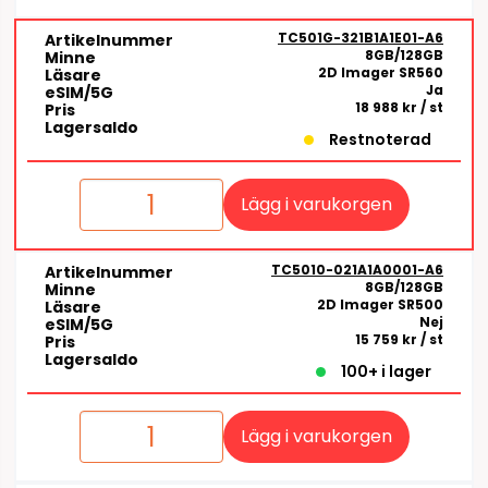
TC501G-321B1A1E01-A6
Artikelnummer
8GB/128GB
Minne
2D Imager SR560
Läsare
Ja
eSIM/5G
18 988 kr
/ st
Pris
Lagersaldo
Restnoterad
Lägg i varukorgen
TC5010-021A1A0001-A6
Artikelnummer
8GB/128GB
Minne
2D Imager SR500
Läsare
Nej
eSIM/5G
15 759 kr
/ st
Pris
Lagersaldo
100+ i lager
Lägg i varukorgen