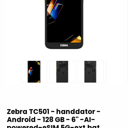
Zebra TC501 - handdator -
Android - 128 GB - 6" -AI-
powered-eSIM 5G-ext.bat.