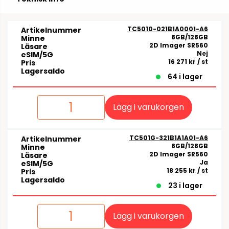
TC5010-021B1A0001-A6
Artikelnummer
8GB/128GB
Minne
2D Imager SR560
Läsare
Nej
eSIM/5G
16 271 kr
/ st
Pris
Lagersaldo
64 i lager
Lägg i varukorgen
TC501G-321B1A1A01-A6
Artikelnummer
8GB/128GB
Minne
2D Imager SR560
Läsare
Ja
eSIM/5G
18 255 kr
/ st
Pris
Lagersaldo
23 i lager
Lägg i varukorgen