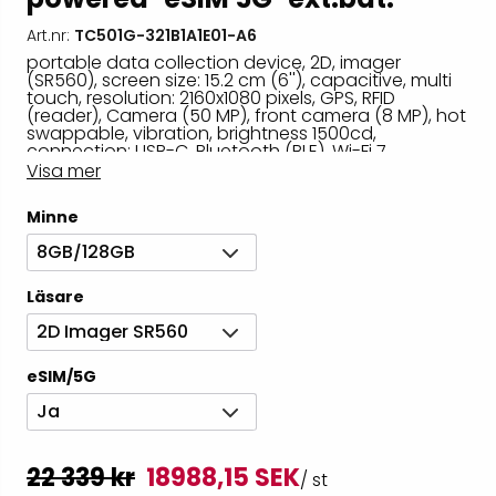
Art.nr:
TC501G-321B1A1E01-A6
portable data collection device, 2D, imager
(SR560), screen size: 15.2 cm (6''), capacitive, multi
touch, resolution: 2160x1080 pixels, GPS, RFID
(reader), Camera (50 MP), front camera (8 MP), hot
swappable, vibration, brightness 1500cd,
connection: USB-C, Bluetooth (BLE), Wi-Fi 7
(802.11be), SIM, eSIM, 5G, NFC, Micro SD-Slot,
Visa mer
Qualcomm Octa Core, 2.0 GHz, RAM: 8 GB, Flash: 128
GB, Android, incl.: battery, extended, 7240 mAh,
Minne
removable battery, protection class: IP65, IP68
8GB/128GB
Läsare
2D Imager SR560
eSIM/5G
Ja
22 339 kr
18988,15 SEK
/ st