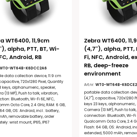
a WT6400, 11,9cm 
Zebra WT6400, 11,
''), alpha, PTT, BT, Wi-
(4,7''), alpha, PTT,
NFC, Android, RB
Fi, NFC, Android, ext
RB, deep-freeze 
WT0-WT64B-K6DCC2A6
environment
le data collection device, 11.9 cm
, capacitive, 720x1280 Pixel, Quantity
Art.nr:
WT0-WT64B-K6DCE2
3 keys, alphanumeric, speaker,
portable data collection dev
 (13 MP), Push to talk, vibration,
(4,7''), capacitive, 720x1280 P
tion: Bluetooth, Wi-Fi 6E, NFC,
keys 23 keys, alphanumeric, 
mm Octa Core, 2.4 GHz, RAM: 6 GB,
Camera (13 MP), Push to talk, 
64 GB, OS: Android, incl.: battery,
connection: Bluetooth, Wi-Fi 
Ah, removable battery, order
Qualcomm Octa Core, 2.4 GH
tely: wrist mount, IP65, IP67
Flash: 64 GB, OS: Android, incl
extended, 5000 mAh, remova