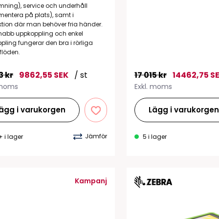
Tillbehör etikettprogram
Outlet-e
ning), service och underhåll
tioner
entera på plats), samt i
Outlet-
tion där man behöver fria händer.
nabb uppkoppling och enkel
pling fungerar den bra i rörliga
flöden.
3 kr
9862,55 SEK
/ st
17 015 kr
14462,75 S
 moms
Exkl. moms
ägg i varukorgen
Lägg i varukorge
Jämför
+ i lager
5 i lager
Kampanj