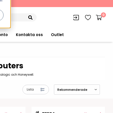
en
kning
0
onto
Kontakta oss
Outlet
uters
siffran
orer
VISITIQ: Besökssystem
talogic och Honeywell.
Truckdatorer
n
WMSIQ: Lagersystem (WMS)
Ruggade plattor
Lista
e Computers
Lager och logistikprogram
Pekskärmsdatorer
r handdatorer
Utlåning hyra och
inventering
Pekskärmar
r tablets