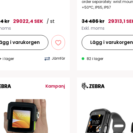
order separately: wrist mount
+50°C, IP65, IP67
4 kr
29022,4 SEK
/ st
34 486 kr
29313,1 SE
 moms
Exkl. moms
ägg i varukorgen
Lägg i varukorge
Jämför
+ i lager
82 i lager
Kampanj