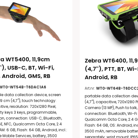
a WT5400, 11,9cm 
Zebra WT6400, 11,
''), USB-C, BT, Wi-Fi, 
(4,7''), PTT, BT, Wi-
 Android, GMS, RB
Android, RB
WT0-WT54B-T6DAC1A6
Art.nr:
WT0-WT64B-T6DCC
le data collection device, screen
portable data collection dev
1.9 cm (4,7''), touch technology:
(4,7''), capacitive, 720x1280 P
ive, resolution: 720x1280 Pixel,
Camera (13 MP), Push to talk, 
ty keys 3 keys, programmable,
connection: Bluetooth, Wi-Fi 
ion, connection: USB-C, Bluetooth,
Qualcomm Octa Core, 2.4 GH
6E, NFC, Qualcomm Octa Core, 2.4
Flash: 64 GB, OS: Android, incl
AM: 6 GB, Flash: 64 GB, Android, incl.:
3500 mAh, removable battery
 Mobile Services, battery, 3500
separately: wrist mount, IP65,