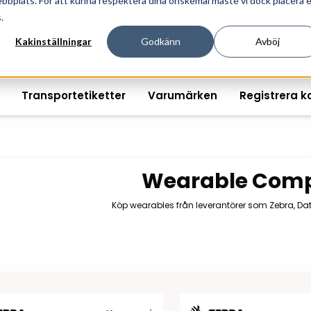
ebbplats. För att kunna respektera dina önskemål måste vi dock placera 
ösningar för professionell informationshantering och mär
.
Kakinställningar
Godkänn
Avböj
Transportetiketter
Varumärken
Registrera k
Wearable Comp
Printshopen svartvita-
Handhållna streckkodsläsare
Räkna ut EAN kontroll
Handdat
Köp wearables från leverantörer som Zebra, Da
etiketter
Bordsstreckkodsläsare
Order offertförfråga
Tablets
Digital printshop
streckkodsoriginal
Fingerskanners
Wearabl
färgetiketter
Streckkodsverifierare
Tillbehö
Tryckta etiketter
Tillbehör streckkodsläsare
Tillbehö