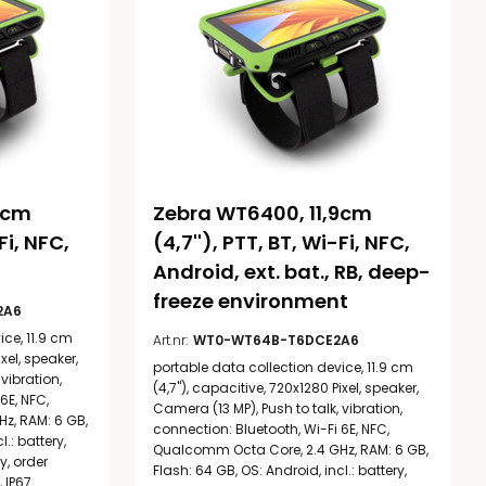
9cm 
Zebra WT6400, 11,9cm 
Fi, NFC, 
(4,7''), PTT, BT, Wi-Fi, NFC, 
Android, ext. bat., RB, deep-
freeze environment
2A6
ice, 11.9 cm
Art.nr:
WT0-WT64B-T6DCE2A6
ixel, speaker,
portable data collection device, 11.9 cm
vibration,
(4,7''), capacitive, 720x1280 Pixel, speaker,
6E, NFC,
Camera (13 MP), Push to talk, vibration,
z, RAM: 6 GB,
connection: Bluetooth, Wi-Fi 6E, NFC,
.: battery,
Qualcomm Octa Core, 2.4 GHz, RAM: 6 GB,
, order
Flash: 64 GB, OS: Android, incl.: battery,
 IP67