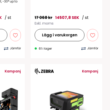
, -30° up to
K
/ st
17 068 kr
14507,8 SEK
/ st
Exkl. moms
n
Lägg i varukorgen
Jämför
Jämför
61 i lager
Kampanj
Kampanj