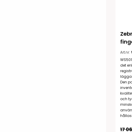
Zeb
fing
Art.nr:
WS501
det en
registr
lägga 
Den pa
invent
kvalit
och ty
minska
använd
hållas
17 06