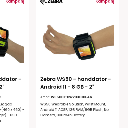
Kampanj
Kampanj
Rondering och verifiering
Tillbehör truckdatorer
och pekskärmar
Datorlös etikettutskrift och
kopiering
dator - 
Zebra WS50 - handdator - 
2"
Android 11 - 8 GB - 2"
handdatorer
VISITIQ: Besökssystem
6
Art.nr:
WS5001-0W203010EA6
krivare
ruggad -
WS50 Wearable Solution, Wrist Mount,
WMSIQ: Lagersystem
D (460 x 460) -
Android 11 AOSP, 1GB RAM/8GB Flash, No
(WMS)
ger) - USB-
Camera, 800mAh Battery.
odsläsare
h
Seagull Scientific