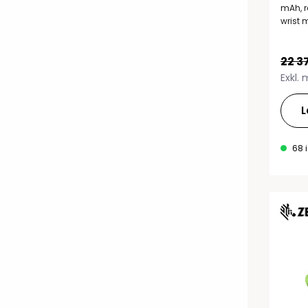
mAh, r
wrist m
22 3
Exkl.
L
68 i