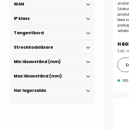
avstäm
WAN
RFID antenner
Tillbehör arbetssta
(dokum
produk
RFID Streckkodsläsare
IP klass
Med s
parkop
arbets
Tangentbord
11 60
Streckkodsläsare
Exkl.
Min läsavstånd (mm)
L
Max läsavstånd (mm)
100
Har lagersaldo