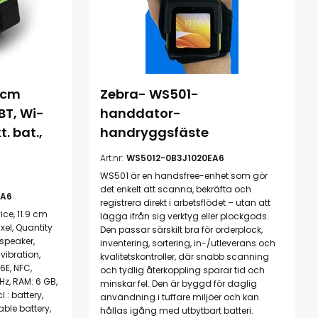
9cm 
Zebra- WS501- 
 BT, Wi-
handdator- 
. bat., 
handryggsfäste
Art.nr:
WS5012-0B3J1020EA6
WS501 är en handsfree-enhet som gör
det enkelt att scanna, bekräfta och
A6
registrera direkt i arbetsflödet – utan att
ice, 11.9 cm
lägga ifrån sig verktyg eller plockgods.
ixel, Quantity
Den passar särskilt bra för orderplock,
speaker,
inventering, sortering, in-/utleverans och
vibration,
kvalitetskontroller, där snabb scanning
6E, NFC,
och tydlig återkoppling sparar tid och
z, RAM: 6 GB,
minskar fel. Den är byggd för daglig
.: battery,
användning i tuffare miljöer och kan
ble battery,
hållas igång med utbytbart batteri.