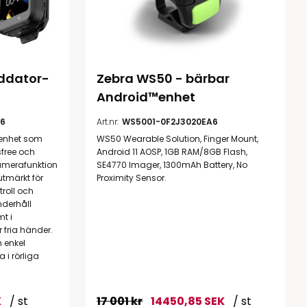
ddator- 
Zebra WS50 - bärbar 
Android™enhet
6
Art.nr:
WS5001-0F2J3020EA6
 enhet som
WS50 Wearable Solution, Finger Mount,
free och
Android 11 AOSP, 1GB RAM/8GB Flash,
amerafunktion
SE4770 Imager, 1300mAh Battery, No
utmärkt för
Proximity Sensor.
troll och
nderhåll
t i
fria händer.
 enkel
 i rörliga
K
/ st
17 001 kr
14450,85 SEK
/ st