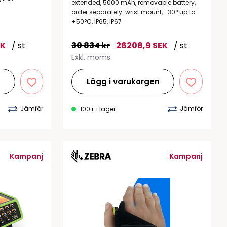
extended, 5000 mAh, removable battery,
order separately: wrist mount, -30° up to
+50°C, IP65, IP67
EK
/ st
30 834 kr
26208,9 SEK
/ st
Exkl. moms
n
Lägg i varukorgen
Jämför
Jämför
100+ i lager
Kampanj
Kampanj