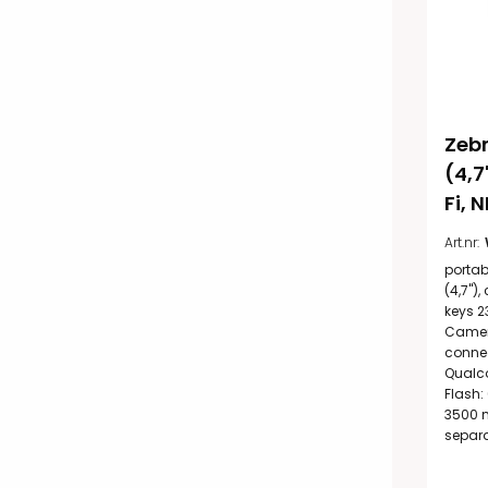
Zebr
(4,7
Fi, 
Art.nr:
portab
(4,7'')
keys 2
Camera
connec
Qualco
Flash: 
3500 m
separa