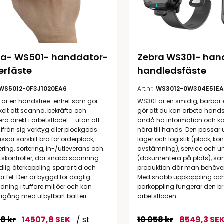
ra- WS501- handdator-
Zebra WS301- han
erfäste
handledsfäste
WS5012-0F3J1020EA6
Art.nr:
WS3012-0W304E51EA
 är en handsfree-enhet som gör
WS301 är en smidig, bärbar
kelt att scanna, bekräfta och
gör att du kan arbeta hands
era direkt i arbetsflödet – utan att
ändå ha information och k
ifrån sig verktyg eller plockgods.
nära till hands. Den passar 
ssar särskilt bra för orderplock,
lager och logistik (plock, kon
ering, sortering, in-/utleverans och
avstämning), service och u
etskontroller, där snabb scanning
(dokumentera på plats), sam
dlig återkoppling sparar tid och
produktion där man behöver 
r fel. Den är byggd för daglig
Med snabb uppkoppling och
ning i tuffare miljöer och kan
parkoppling fungerar den bra
 igång med utbytbart batteri.
arbetsflöden.
8 kr
14507,8 SEK
/ st
10 058 kr
8549,3 SE