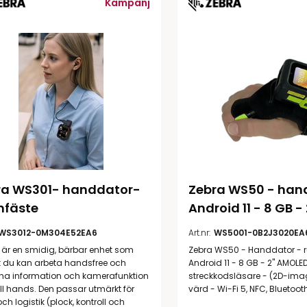
Kampanj
illbehör
ra WS301- handdator- 
Zebra WS50 - hand
mfäste
Android 11 - 8 GB - 
Etikettprogram
Outlet-
WS3012-0M304E52EA6
Art.nr:
WS5001-0B2J3020EA
Mobile Device Management
Outlet-s
är en smidig, bärbar enhet som
Zebra WS50 - Handdator - 
(MDM)
t du kan arbeta handsfree och
Android 11 - 8 GB - 2" AMOLE
Outlet-
ha information och kamerafunktion
streckkodsläsare - (2D-ima
Paketlösningar
streckk
ill hands. Den passar utmärkt för
värd - Wi-Fi 5, NFC, Bluetoot
ch logistik (plock, kontroll och