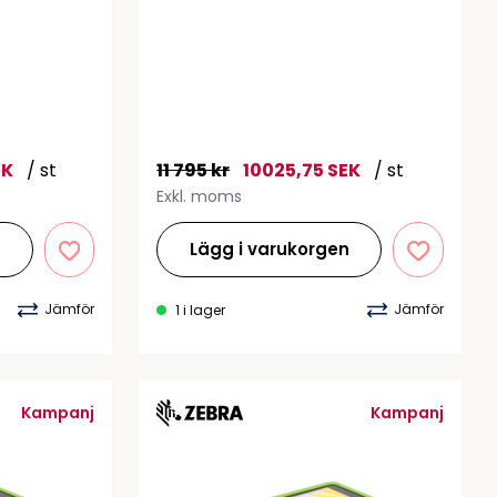
tiketter
BarTender
färgband
Loftware NiceLabel
EK
/ st
11 795 kr
10025,75 SEK
/ st
Exkl. moms
n
Lägg i varukorgen
Jämför
Jämför
1 i lager
Kampanj
Kampanj