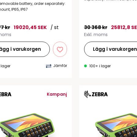
emovable battery, order separately:
ount, IP65, IP67
77 kr
19020,45 SEK
/ st
30 368 kr
25812,8 S
 moms
Exkl. moms
ägg i varukorgen
Lägg i varukorge
Jämför
 lager
100+ i lager
Kampanj