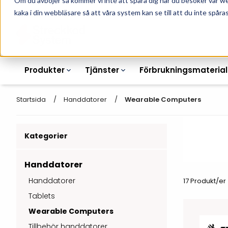
Om du avböjer så kommer vi inte att spåra dig när du besöker vår w
010-162 61 90
L
kaka i din webbläsare så att våra system kan se till att du inte spåras
Produkter
Tjänster
Förbrukningsmaterial
Startsida
Handdatorer
Wearable Computers
Kategorier
Etikettskrivare
Otryckta
Etiketter
Armbandsskrivare
Laseretikett_A4
Handdatorer
Färgband
Handdatorer
17 Produkt/er
Kortskrivare
Streckkodsmenyer
Tablets
Transportetiketter
Industriella
Hyllkantsmärkning
Wearable Computers
bläckstråleskrivare
Kvittorullar
Plastlister för hyllkanter
Tillbehör handdatorer