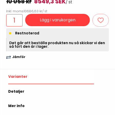
10 058 kr
8549,3 SEK
/ st
Inkl. moms
10686,63 kr
/ st
Lägg i varukorgen
Restnoterad
Det går att beställa produkten nu så skickar vi den
så fort den är i lager.
Jämför
Varianter
Detaljer
Mer info