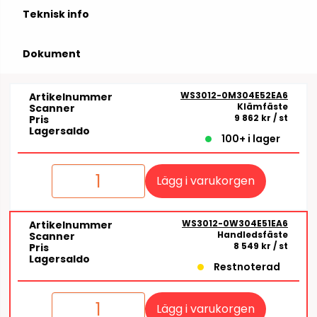
Teknisk info
Dokument
WS3012-0M304E52EA6
Artikelnummer
Klämfäste
Scanner
9 862 kr
/ st
Pris
Lagersaldo
100+ i lager
Lägg i varukorgen
WS3012-0W304E51EA6
Artikelnummer
Handledsfäste
Scanner
8 549 kr
/ st
Pris
Lagersaldo
Restnoterad
Lägg i varukorgen