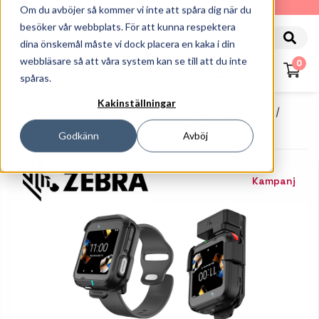
010-162 61 90
Om du avböjer så kommer vi inte att spåra dig när du
besöker vår webbplats. För att kunna respektera
dina önskemål måste vi dock placera en kaka i din
webbläsare så att våra system kan se till att du inte
0
spåras.
Kakinställningar
Startsida
Handdatorer
Wearable Computers
Zebra WS301- Handdator- Handledsfäste
Godkänn
Avböj
Kampanj