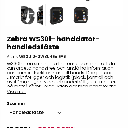
Zebra WS301- handdator-
handledsfäste
Art.nr:
WS3012-0W304E51EA6
WS301 är en smidig, bärbar enhet som gör att du
kan arbeta handsfree och ändå ha information
och kamerafunktion nära till hands. Den passar
utmärkt för lager och logistik (plock, kontroll och
avstämning), service och underhåll (dokumentera
på plats), samt i produktion där man behöver fria
händer. Med snabb uppkoppling och enkel
Visa mer
parkoppling fungerar den bra i rörliga
arbetsflöden.
Scanner
Handledsfäste