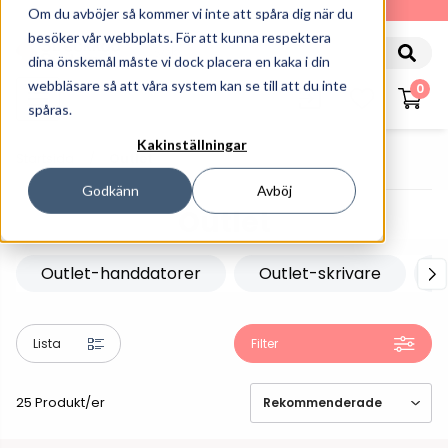
010-162 61 90
Om du avböjer så kommer vi inte att spåra dig när du
besöker vår webbplats. För att kunna respektera
dina önskemål måste vi dock placera en kaka i din
webbläsare så att våra system kan se till att du inte
0
spåras.
Kakinställningar
Startsida
Outlet
Godkänn
Avböj
Outlet
Outlet-handdatorer
Outlet-skrivare
O
Lista
Filter
25 Produkt/er