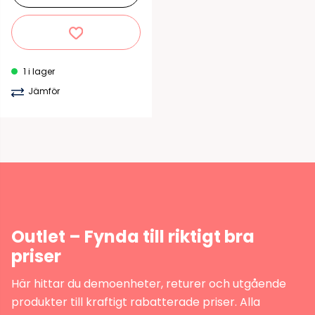
1 i lager
Jämför
Outlet – Fynda till riktigt bra
priser
Här hittar du demoenheter, returer och utgående
produkter till kraftigt rabatterade priser. Alla