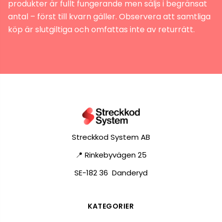
produkter är fullt fungerande men säljs i begränsat
antal – först till kvarn gäller. Observera att samtliga
köp är slutgiltiga och omfattas inte av returrätt.
Streckkod System AB
📍 Rinkebyvägen 25
SE-182 36 Danderyd
KATEGORIER