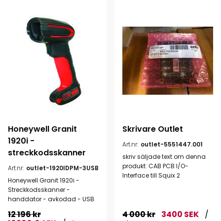
Honeywell Granit 
Skrivare Outlet
1920i - 
Art.nr:
outlet-5551447.001
streckkodsskanner
skriv säljade text om denna
produkt: CAB PCB I/O-
Art.nr:
outlet-1920IDPM-3USB
Interface till Squix 2
Honeywell Granit 1920i -
Streckkodsskanner -
handdator - avkodad - USB
12 196 kr
4 000 kr
3400 SEK
/