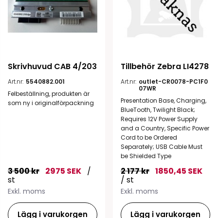
Skrivhuvud CAB 4/203
Tillbehör Zebra LI4278
Art.nr:
5540882.001
Art.nr:
outlet-CR0078-PC1F0
07WR
Felbeställning, produkten är
Presentation Base, Charging,
som ny i originalförpackning
BlueTooth, Twilight Black;
Requires 12V Power Supply
and a Country, Specific Power
Cord to be Ordered
Separately; USB Cable Must
be Shielded Type
3 500 kr
2975 SEK
/
2 177 kr
1850,45 SEK
st
/ st
Exkl. moms
Exkl. moms
Lägg i varukorgen
Lägg i varukorgen