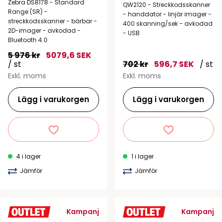
Zebra DS8178 - Standard
QW2120 - Streckkodsskanner
Range (SR) -
- handdator - linjär imager -
streckkodsskanner - bärbar -
400 skanning/sek - avkodad
2D-imager - avkodad -
- USB
Bluetooth 4.0
5 976 kr
5079,6 SEK
/ st
702 kr
596,7 SEK
/ st
Exkl. moms
Exkl. moms
Lägg i varukorgen
Lägg i varukorgen
4 i lager
1 i lager
Jämför
Jämför
Kampanj
Kampanj