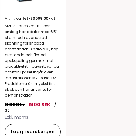
Art.nr:
outlet-53009.00-kit
M20 SE är en kraftfull och
smidig handdator med 6,5”
skärm och avancerad
skanning för snabba
arbetsflöden. Android 13, hög
prestanda och flexibel
uppkoppling ger maximal
produktivitet – oavsett var du
arbetar. I priset ingår även
laddstationen M2-Base-D2.
Produkterna är i mycket fint
skick och har använts för
demonstration.
6 000 kr
5100 SEK
/
st
Exkl. moms
Lägg i varukorgen