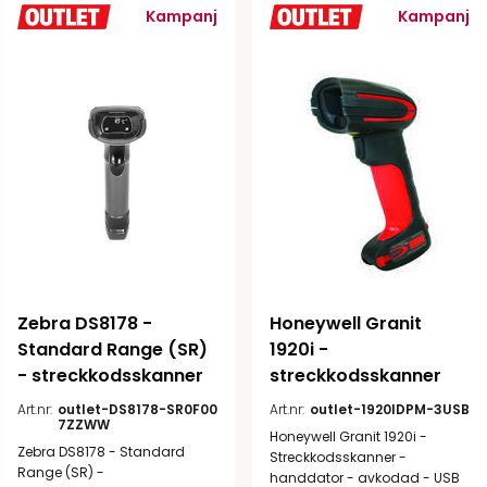
Kampanj
Kampanj
Zebra DS8178 - 
Honeywell Granit 
Standard Range (SR) 
1920i - 
- streckkodsskanner
streckkodsskanner
Art.nr:
outlet-DS8178-SR0F00
Art.nr:
outlet-1920IDPM-3USB
7ZZWW
Honeywell Granit 1920i -
Zebra DS8178 - Standard
Streckkodsskanner -
Range (SR) -
handdator - avkodad - USB