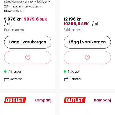
streckkodsskanner - bärbar -
2D-imager - avkodad -
Bluetooth 4.0
5 976 kr
5079,6 SEK
12 196 kr
/ st
10366,6 SEK
/ st
Exkl. moms
Exkl. moms
Lägg i varukorgen
Lägg i varukorgen
4 i lager
1 i lager
Jämför
Jämför
Kampanj
Kampanj