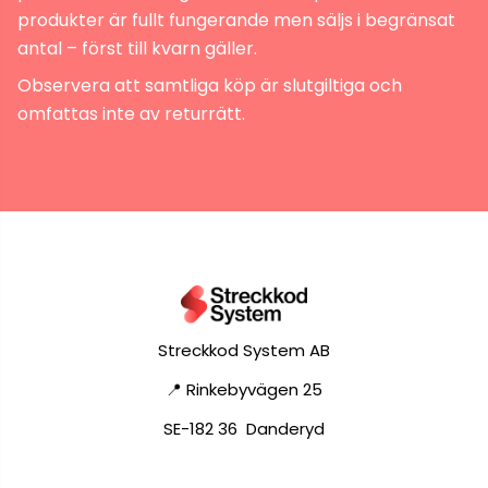
produkter är fullt fungerande men säljs i begränsat
antal – först till kvarn gäller.
Observera att samtliga köp är slutgiltiga och
omfattas inte av returrätt.
Streckkod System AB
📍 Rinkebyvägen 25
SE-182 36 Danderyd