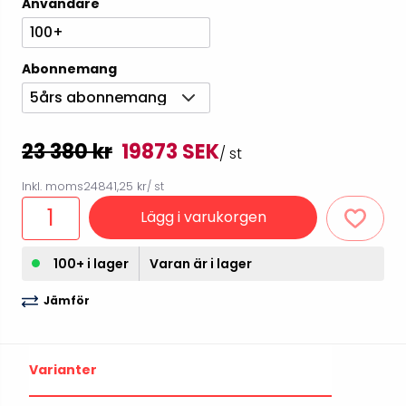
Användare
100+
Abonnemang
5års abonnemang
23 380 kr
19873 SEK
/ st
Inkl. moms
24841,25 kr
/ st
Lägg i varukorgen
100+ i lager
Varan är i lager
Jämför
Varianter