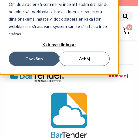
010-162 61 90
Om du avböjer så kommer vi inte att spåra dig när du
besöker vår webbplats. För att kunna respektera
dina önskemål måste vi dock placera en kaka i din
webbläsare så att våra system kan se till att du inte
0
spåras.
Kakinställningar
Startsida
Programvaror
Etikettprogram
Bartender Cloud Essentials -5 År -1 Skrivare
Godkänn
Avböj
Kampanj