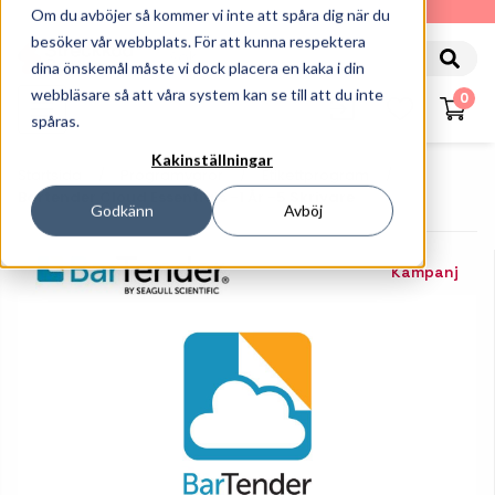
010-162 61 90
Om du avböjer så kommer vi inte att spåra dig när du
besöker vår webbplats. För att kunna respektera
dina önskemål måste vi dock placera en kaka i din
webbläsare så att våra system kan se till att du inte
0
spåras.
Kakinställningar
Startsida
Programvaror
Etikettprogram
Bartender Cloud Essentials -1 År -5 Skrivare
Godkänn
Avböj
Kampanj