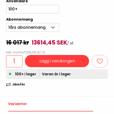
Användare
100+
Abonnemang
1års abonnemang
16 017 kr
13614,45 SEK
/ st
Inkl. moms
17018,06 kr
/ st
Lägg i varukorgen
100+ i lager
Varan är i lager
Jämför
Varianter