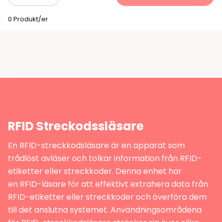
0 Produkt/er
RFID Streckodssläsare
En RFID-streckkodsläsare är en apparat som
trådlöst avläser och tolkar information från RFID-
etiketter eller streckkoder. Denna enhet har
en RFID-läsare för att effektivt extrahera data från
RFID-etiketter eller streckkoder och överföra dem
till det anslutna systemet. Användningsområdena