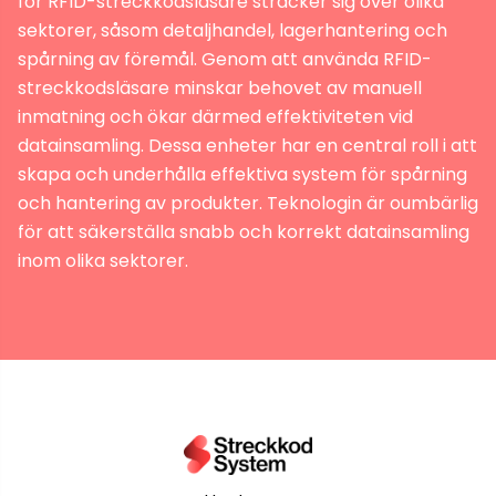
för RFID-streckkodsläsare sträcker sig över olika
sektorer, såsom detaljhandel, lagerhantering och
spårning av föremål. Genom att använda RFID-
streckkodsläsare minskar behovet av manuell
inmatning och ökar därmed effektiviteten vid
datainsamling. Dessa enheter har en central roll i att
skapa och underhålla effektiva system för spårning
och hantering av produkter. Teknologin är oumbärlig
för att säkerställa snabb och korrekt datainsamling
inom olika sektorer.