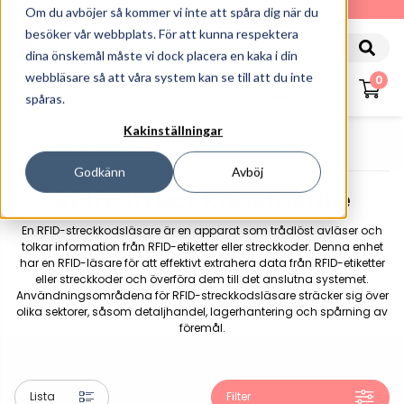
010-162 61 90
Om du avböjer så kommer vi inte att spåra dig när du
besöker vår webbplats. För att kunna respektera
dina önskemål måste vi dock placera en kaka i din
webbläsare så att våra system kan se till att du inte
0
spåras.
Kakinställningar
Startsida
RFID
RFID Streckkodsläsare
Godkänn
Avböj
RFID Streckkodsläsare
En RFID-streckkodsläsare är en apparat som trådlöst avläser och
tolkar information från RFID-etiketter eller streckkoder. Denna enhet
har en RFID-läsare för att effektivt extrahera data från RFID-etiketter
eller streckkoder och överföra dem till det anslutna systemet.
Användningsområdena för RFID-streckkodsläsare sträcker sig över
olika sektorer, såsom detaljhandel, lagerhantering och spårning av
föremål.
Lista
Filter