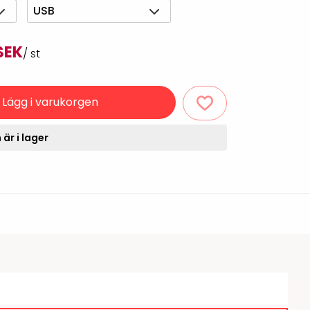
Rondering och verifiering
USB
Tillbehör truckdatorer
och pekskärmar
Datorlös etikettutskrift och
SEK
kopiering
/ st
Lägg i varukorgen
är i lager
handdatorer
VISITIQ: Besökssystem
krivare
WMSIQ: Lagersystem
(WMS)
odsläsare
Seagull Scientific