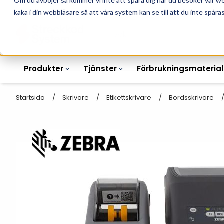
Om du avböjer så kommer vi inte att spåra dig när du besöker vår w
010-162 61 90
L
kaka i din webbläsare så att våra system kan se till att du inte spåras
Produkter
Tjänster
Förbrukningsmaterial
Startsida
Skrivare
Etikettskrivare
Bordsskrivare
Etikettskrivare
Otryckta
Etiketter
Armbandsskrivare
Laseretikett_A4
Färgband
Kortskrivare
Streckkodsmenyer
Transportetiketter
Industriella
Hyllkantsmärkning
bläckstråleskrivare
Kvittorullar
Plastlister för hyllkanter