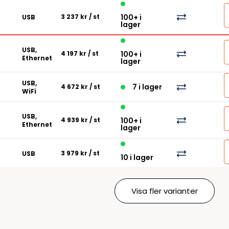
Tillbehör etikettprogram
Outlet-e
tioner
3 237 kr
/ st
100+ i
USB
Outlet-
lager
USB,
4 197 kr
/ st
100+ i
Ethernet
lager
USB,
7 i lager
4 672 kr
/ st
WiFi
USB,
4 939 kr
/ st
100+ i
Ethernet
lager
3 979 kr
/ st
USB
10 i lager
Visa fler varianter