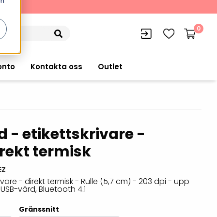
en
kning
0
onto
Kontakta oss
Outlet
 - etikettskrivare -
siffran
orer
VISITIQ: Besökssystem
irekt termisk
Truckdatorer
n
WMSIQ: Lagersystem (WMS)
Ruggade plattor
EZ
e Computers
Lager och logistikprogram
ivare - direkt termisk - Rulle (5,7 cm) - 203 dpi - upp
Pekskärmsdatorer
, USB-värd, Bluetooth 4.1
r handdatorer
Utlåning hyra och
inventering
Pekskärmar
Gränssnitt
r tablets