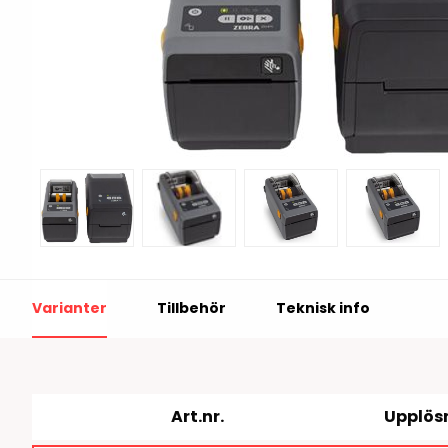
Print & Apply
Etiketthållare och t
Alukett
Kringutrustning
Förbrukning
Tag badge
bläckstråleskrivare
Tillbehör skrivare
Varningsetiketter
Varianter
Tillbehör
Teknisk info
RFID Handdatorer
Batteridrivna
RFID Skrivare
arbetsstationer
RFID Etiketter
NB-serien
Art.nr.
Upplös
Fasta RFID Läsare
PC-serien