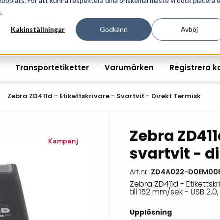
ebbplats. För att kunna respektera dina önskemål måste vi dock placera 
ösningar för professionell informationshantering och mär
.
Kakinställningar
Godkänn
Avböj
Transportetiketter
Varumärken
Registrera k
Zebra ZD411d - Etikettskrivare - Svartvit - Direkt Termisk
Zebra ZD411d
Printshopen svartvita-
Handhållna streckkodsläsare
Räkna ut EAN kontroll
Handdat
Kampanj
svartvit - d
etiketter
Bordsstreckkodsläsare
Order offertförfråga
Tablets
Digital printshop
streckkodsoriginal
Art.nr:
ZD4A022-D0EM00
Fingerskanners
Wearabl
färgetiketter
Zebra ZD411d - Etikettskr
till 152 mm/sek - USB 2.0
Streckkodsverifierare
Tillbehö
Tryckta etiketter
Upplösning
Tillbehör streckkodsläsare
Tillbehö