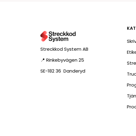
KAT
Skri
Streckkod System AB
Eti
📍 Rinkebyvägen 25
Str
SE-182 36 Danderyd
Tru
Pro
Tjä
Pro