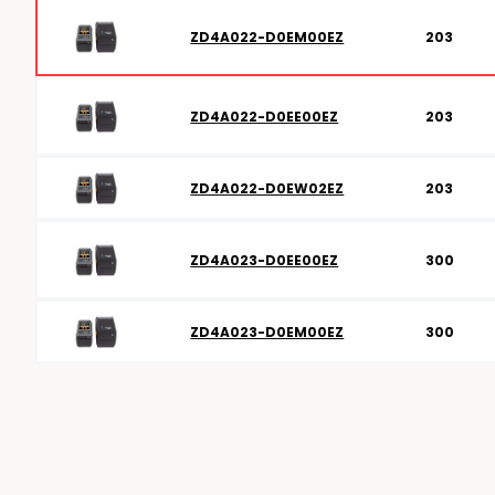
RFID antenner
Tillbehör arbetssta
ZD4A022-D0EM00EZ
203
RFID Streckkodsläsare
ZD4A022-D0EE00EZ
203
ZD4A022-D0EW02EZ
203
ZD4A023-D0EE00EZ
300
ZD4A023-D0EM00EZ
300