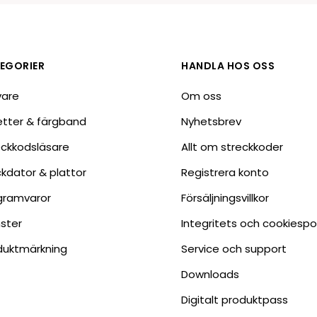
EGORIER
HANDLA HOS OSS
vare
Om oss
ketter & färgband
Nyhetsbrev
eckkodsläsare
Allt om streckkoder
ckdator & plattor
Registrera konto
gramvaror
Försäljningsvillkor
nster
Integritets och cookiespo
duktmärkning
Service och support
Downloads
Digitalt produktpass