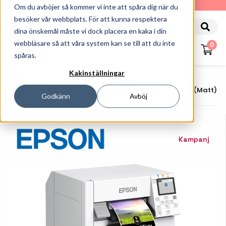
010-162 61 90
Om du avböjer så kommer vi inte att spåra dig när du
besöker vår webbplats. För att kunna respektera
dina önskemål måste vi dock placera en kaka i din
webbläsare så att våra system kan se till att du inte
0
spåras.
Kakinställningar
Startsida
Skrivare
Etikettskrivare
Färgetikettskrivare
Epson ColorWorks CW-C4000 (matt)
Godkänn
Avböj
Kampanj