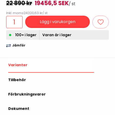
22 890 kr
19456,5 SEK
/ st
Inkl. moms
24320,63 kr
/ st
Lägg i varukorgen
100+ i lager
Varan är i lager
Jämför
Varianter
Tillbehör
Förbrukningsvaror
Dokument