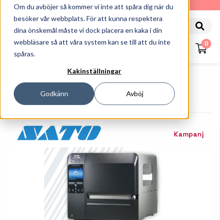
010-162 61 90
Om du avböjer så kommer vi inte att spåra dig när du
besöker vår webbplats. För att kunna respektera
dina önskemål måste vi dock placera en kaka i din
webbläsare så att våra system kan se till att du inte
0
spåras.
Kakinställningar
Startsida
Skrivare
Etikettskrivare
Etikettskrivare För Industri
Godkänn
Avböj
Sato CL4NX Plus RFID - Etikettskrivare - 203dpi
Kampanj