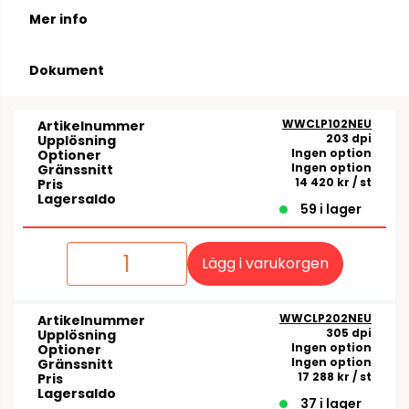
Mer info
Dokument
WWCLP102NEU
Artikelnummer
203 dpi
Upplösning
Ingen option
Optioner
Ingen option
Gränssnitt
14 420 kr
/ st
Pris
Lagersaldo
59 i lager
Lägg i varukorgen
WWCLP202NEU
Artikelnummer
305 dpi
Upplösning
Ingen option
Optioner
Ingen option
Gränssnitt
17 288 kr
/ st
Pris
Lagersaldo
37 i lager