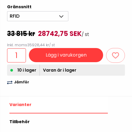
Gränssnitt
RFID
33 815 kr
28742,75 SEK
/ st
Inkl. moms
35928,44 kr
/ st
Lägg i varukorgen
10 i lager
Varan är i lager
Jämför
Varianter
Tillbehör