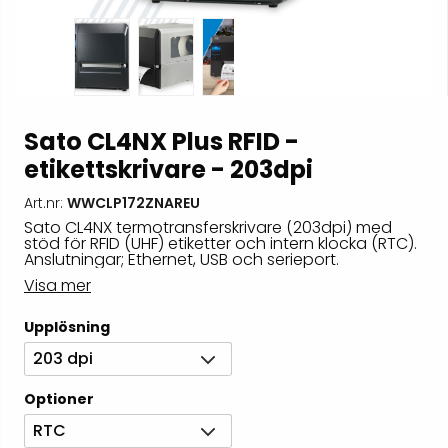
Sato CL4NX Plus RFID -
etikettskrivare - 203dpi
Art.nr:
WWCLP172ZNAREU
Sato CL4NX termotransferskrivare (203dpi) med
stöd för RFID (UHF) etiketter och intern klocka (RTC).
Anslutningar; Ethernet, USB och serieport.
Visa mer
Upplösning
203 dpi
Optioner
RTC