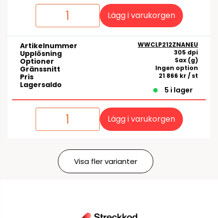
Lägg i varukorgen
WWCLP212ZNANEU
Artikelnummer
305 dpi
Upplösning
Sax (g)
Optioner
Ingen option
Gränssnitt
21 866 kr
/ st
Pris
Lagersaldo
5 i lager
Lägg i varukorgen
Visa fler varianter