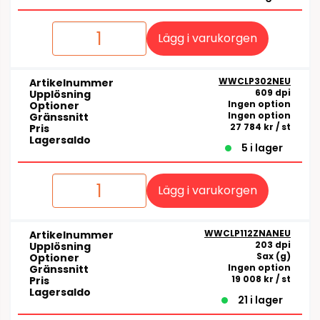
Lägg i varukorgen
WWCLP302NEU
Artikelnummer
609 dpi
Upplösning
Ingen option
Optioner
Ingen option
Gränssnitt
27 784 kr
/ st
Pris
Lagersaldo
5 i lager
Lägg i varukorgen
WWCLP112ZNANEU
Artikelnummer
203 dpi
Upplösning
Sax (g)
Optioner
Ingen option
Gränssnitt
19 008 kr
/ st
Pris
Lagersaldo
21 i lager