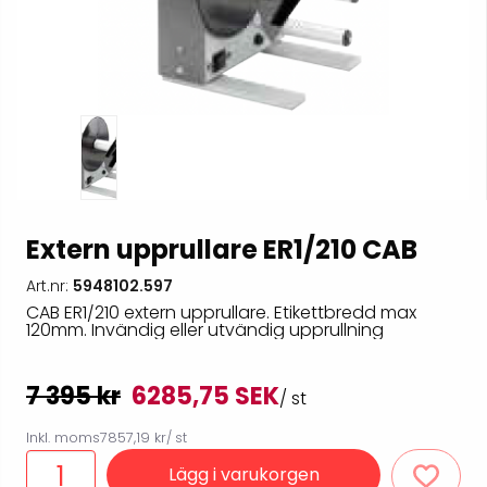
Extern upprullare ER1/210 CAB
Art.nr:
5948102.597
CAB ER1/210 extern upprullare. Etikettbredd max
120mm. Invändig eller utvändig upprullning
7 395 kr
6285,75 SEK
/ st
Inkl. moms
7857,19 kr
/ st
Lägg i varukorgen