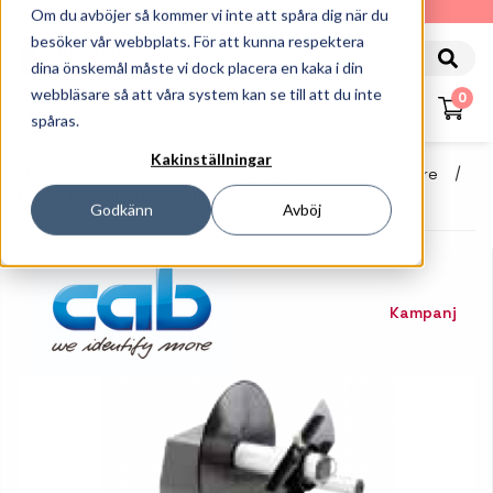
010-162 61 90
Om du avböjer så kommer vi inte att spåra dig när du
besöker vår webbplats. För att kunna respektera
dina önskemål måste vi dock placera en kaka i din
webbläsare så att våra system kan se till att du inte
0
spåras.
Kakinställningar
Startsida
Skrivare
Kringutrustning
Upprullare
Extern Upprullare ER1/210 CAB
Godkänn
Avböj
Kampanj