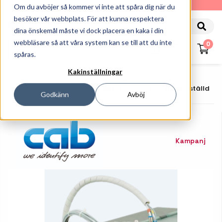
010-162 61 90
Om du avböjer så kommer vi inte att spåra dig när du
besöker vår webbplats. För att kunna respektera
dina önskemål måste vi dock placera en kaka i din
webbläsare så att våra system kan se till att du inte
0
spåras.
Kakinställningar
Startsida
Skrivare
Print & Apply
Tillbehör Applikator
Stampfot A3200-1100 Måttbeställd
Godkänn
Avböj
Kampanj