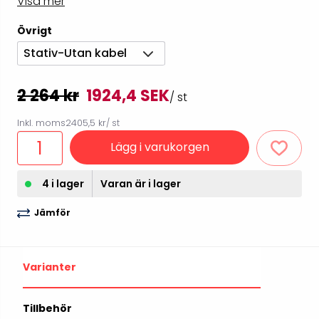
Visa mer
Övrigt
Stativ-Utan kabel
2 264 kr
1924,4 SEK
/ st
Inkl. moms
2405,5 kr
/ st
Lägg i varukorgen
4 i lager
Varan är i lager
Jämför
Varianter
Tillbehör