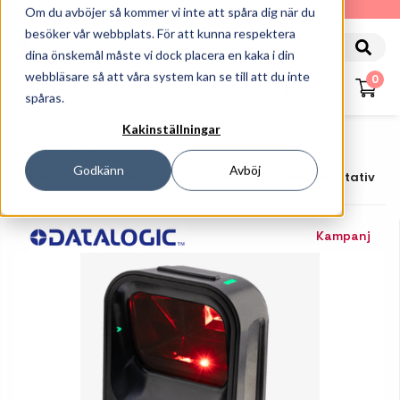
010-162 61 90
Om du avböjer så kommer vi inte att spåra dig när du
besöker vår webbplats. För att kunna respektera
dina önskemål måste vi dock placera en kaka i din
webbläsare så att våra system kan se till att du inte
0
spåras.
Kakinställningar
Startsida
Streckkodsläsare
Bordsstreckkodsläsare
Godkänn
Avböj
Datalogic Magellan 900i - Streckkodsscanner Med Stativ
Kampanj