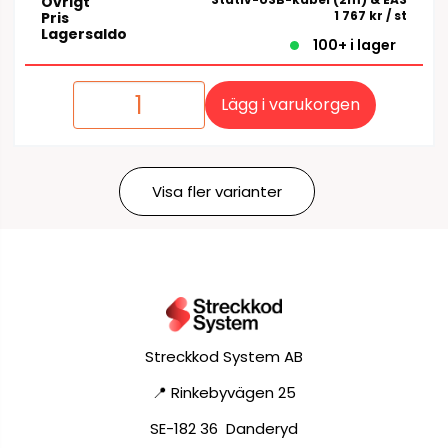
Övrigt
1 767 kr
/ st
Pris
Lagersaldo
100+ i lager
Lägg i varukorgen
Visa fler varianter
Streckkod System AB
📍 Rinkebyvägen 25
SE-182 36 Danderyd