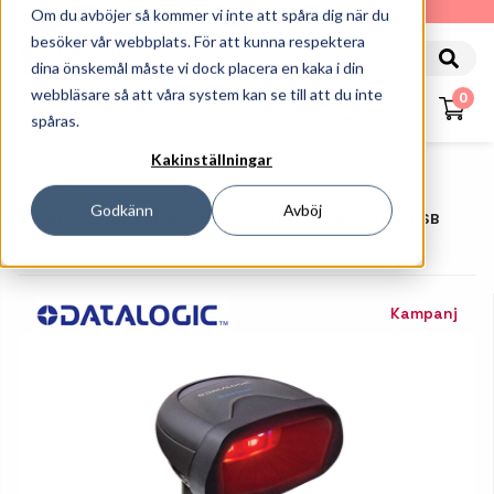
010-162 61 90
Om du avböjer så kommer vi inte att spåra dig när du
besöker vår webbplats. För att kunna respektera
dina önskemål måste vi dock placera en kaka i din
webbläsare så att våra system kan se till att du inte
0
spåras.
Kakinställningar
Startsida
Streckkodsläsare
Handhållna Streckkodsläsare
Godkänn
Avböj
Datalogic QuickScan QM2500 Streckkodsläsare M.USB
Kabel
Kampanj