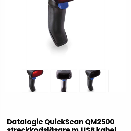
Datalogic QuickScan QM2500
streckkodsläsare m.USB kabel