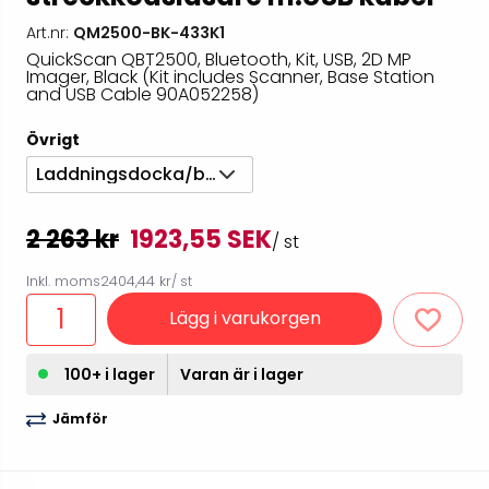
Art.nr:
QM2500-BK-433K1
QuickScan QBT2500, Bluetooth, Kit, USB, 2D MP
Imager, Black (Kit includes Scanner, Base Station
and USB Cable 90A052258)
Övrigt
Laddningsdocka/bas & USB-kabel
2 263 kr
1923,55 SEK
/ st
Inkl. moms
2404,44 kr
/ st
Lägg i varukorgen
100+ i lager
Varan är i lager
Jämför