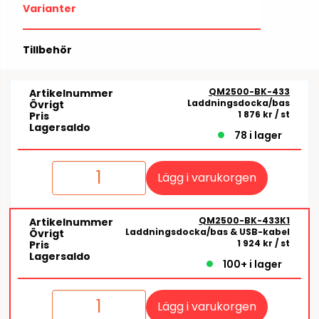
Varianter
Tillbehör
QM2500-BK-433
Artikelnummer
Laddningsdocka/bas
Övrigt
1 876 kr
/ st
Pris
Lagersaldo
78 i lager
Lägg i varukorgen
QM2500-BK-433K1
Artikelnummer
Laddningsdocka/bas & USB-kabel
Övrigt
1 924 kr
/ st
Pris
Lagersaldo
100+ i lager
Lägg i varukorgen