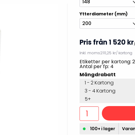
148
illbehör
Ytterdiameter (mm)
200
Pris från 1 520 kr
Inkl. moms
2111,25 kr
/ kartong
Etiketter per kartong: 
Antal per fp: 4
Mängdrabatt
1 - 2 Kartong
3 - 4 Kartong
Etikettprogram
Outlet-
5+
Mobile Device Management
Outlet-s
(MDM)
Outlet-
Paketlösningar
streckk
100+ i lager
Varan 