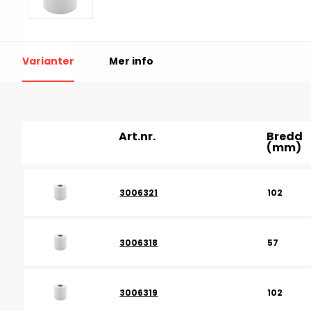
RFID antenner
Tillbehör arbetssta
RFID Streckkodsläsare
Varianter
Mer info
Art.nr.
Bredd
(mm)
3006321
102
3006318
57
3006319
102