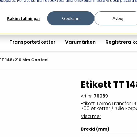
ebbplats. För att kunna respektera dina önskemål måste vi dock placera 
ösningar för professionell informationshantering och mär
.
Kakinställningar
Godkänn
Avböj
Transportetiketter
Varumärken
Registrera k
 TT 148x210 Mm Coated
Etikett TT 
Printshopen svartvita-
Handhållna streckkodsläsare
Räkna ut EAN kontroll
Handdat
etiketter
Art.nr:
76089
Bordsstreckkodsläsare
Order offertförfråga
Tablets
Etikett TermoTransfer 
Digital printshop
streckkodsoriginal
700 etiketter / rulle Fö
Fingerskanners
Wearabl
färgetiketter
Visa mer
Streckkodsverifierare
Tillbehö
Tryckta etiketter
Bredd (mm)
Tillbehör streckkodsläsare
Tillbehö