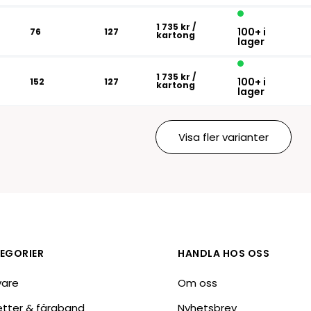
1 735 kr
/
100+ i
76
127
kartong
lager
1 735 kr
/
100+ i
152
127
kartong
lager
Visa fler varianter
EGORIER
HANDLA HOS OSS
vare
Om oss
ketter & färgband
Nyhetsbrev