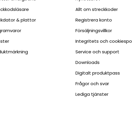
eckkodsläsare
Allt om streckkoder
ckdator & plattor
Registrera konto
gramvaror
Försäljningsvillkor
nster
Integritets och cookiespo
duktmärkning
Service och support
Downloads
Digitalt produktpass
Frågor och svar
Lediga tjänster