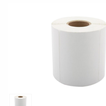
Print & Apply
Etiketthållare och t
Alukett
Kringutrustning
Förbrukning
Tag badge
bläckstråleskrivare
Tillbehör skrivare
Varningsetiketter
RFID Handdatorer
Batteridrivna
RFID Skrivare
arbetsstationer
RFID Etiketter
NB-serien
Fasta RFID Läsare
PC-serien