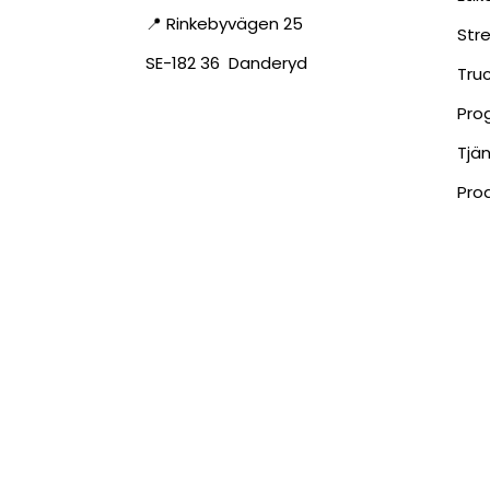
📍 Rinkebyvägen 25
Str
SE-182 36 Danderyd
Tru
Pro
Tjä
Pro