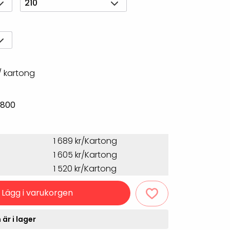
210
Rondering och verifiering
Tillbehör truckdatorer
och pekskärmar
Datorlös etikettutskrift och
kopiering
/ kartong
2800
1 689 kr/Kartong
1 605 kr/Kartong
handdatorer
1 520 kr/Kartong
VISITIQ: Besökssystem
krivare
Lägg i varukorgen
WMSIQ: Lagersystem
(WMS)
odsläsare
är i lager
Seagull Scientific