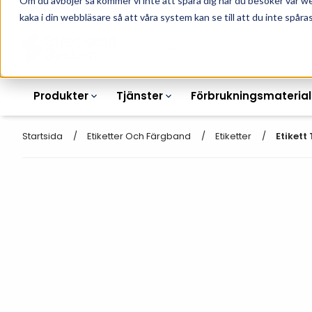
Om du avböjer så kommer vi inte att spåra dig när du besöker vår w
010-162 61 90
L
kaka i din webbläsare så att våra system kan se till att du inte spåras
Produkter
Tjänster
Förbrukningsmaterial
Startsida
Etiketter Och Färgband
Etiketter
Etikett
Etikettskrivare
Otryckta
Etiketter
Armbandsskrivare
Laseretikett_A4
Färgband
Kortskrivare
Streckkodsmenyer
Transportetiketter
Industriella
Hyllkantsmärkning
bläckstråleskrivare
Kvittorullar
Plastlister för hyllkanter