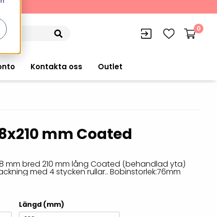
en
kning
0
onto
Kontakta oss
Outlet
148x210 mm Coated
siffran
orer
VISITIQ: Besökssystem
Truckdatorer
n
WMSIQ: Lagersystem (WMS)
148 mm bred 210 mm lång Coated (behandlad yta)
Ruggade plattor
rpackning med 4 stycken rullar.. Bobinstorlek:76mm
e Computers
Lager och logistikprogram
Pekskärmsdatorer
r handdatorer
Utlåning hyra och
Längd (mm)
inventering
Pekskärmar
r tablets