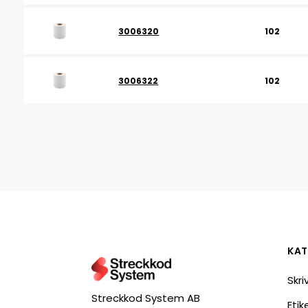
3006320
102
3006322
102
KAT
Skri
Streckkod System AB
Eti