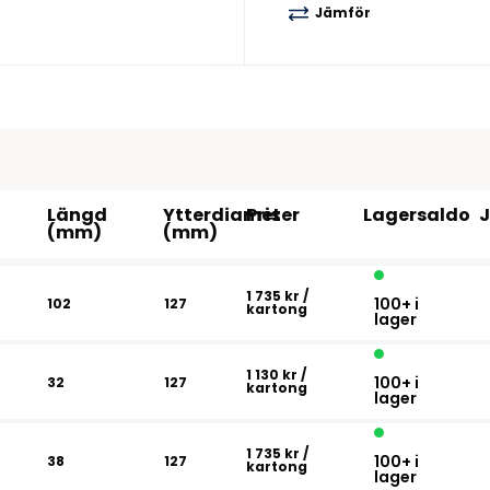
Tillbehör etikettprogram
Outlet-e
Jämför
tioner
Outlet-
Längd
Ytterdiameter
Pris
Lagersaldo
(mm)
(mm)
1 735 kr
/
100+ i
102
127
kartong
lager
1 130 kr
/
100+ i
32
127
kartong
lager
1 735 kr
/
100+ i
38
127
kartong
lager