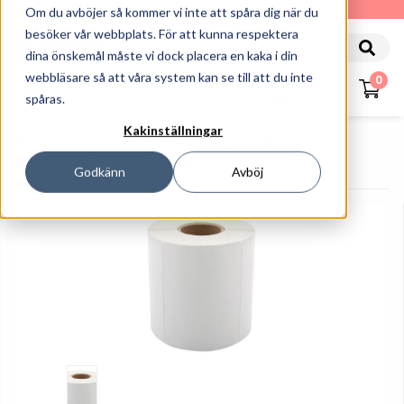
010-162 61 90
Om du avböjer så kommer vi inte att spåra dig när du
besöker vår webbplats. För att kunna respektera
dina önskemål måste vi dock placera en kaka i din
webbläsare så att våra system kan se till att du inte
0
spåras.
Kakinställningar
Startsida
Etiketter Och Färgband
Etiketter
Etikett TT 102x51 Mm Coated
Godkänn
Avböj