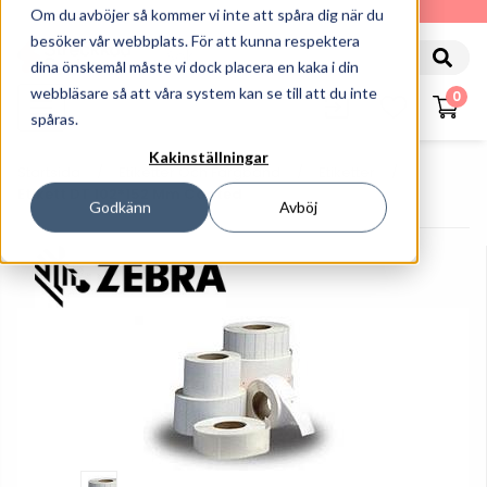
010-162 61 90
Om du avböjer så kommer vi inte att spåra dig när du
besöker vår webbplats. För att kunna respektera
dina önskemål måste vi dock placera en kaka i din
webbläsare så att våra system kan se till att du inte
0
spåras.
Kakinställningar
Startsida
Etiketter Och Färgband
Etiketter
Etikett DT 102*152 Mm Coated
Godkänn
Avböj