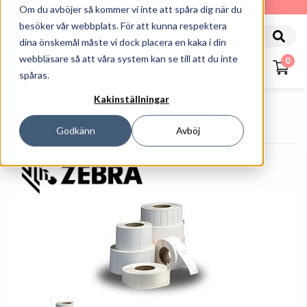
010-162 61 90
Om du avböjer så kommer vi inte att spåra dig när du
besöker vår webbplats. För att kunna respektera
dina önskemål måste vi dock placera en kaka i din
webbläsare så att våra system kan se till att du inte
0
spåras.
Kakinställningar
Startsida
Etiketter Och Färgband
Etiketter
Etikett DT 102*102 Mm Coated
Godkänn
Avböj