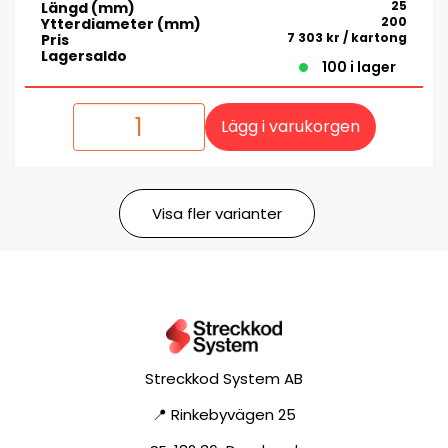
25
Längd (mm)
200
Ytterdiameter (mm)
7 303 kr
/ kartong
Pris
Lagersaldo
100 i lager
Lägg i varukorgen
Visa fler varianter
Streckkod System AB
📍 Rinkebyvägen 25