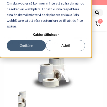
010-162 61 90
Om du avböjer så kommer vi inte att spåra dig när du
besöker vår webbplats. För att kunna respektera
dina önskemål måste vi dock placera en kaka i din
webbläsare så att våra system kan se till att du inte
0
spåras.
Kakinställningar
Startsida
Etiketter Och Färgband
Etiketter
Etikett TT 102x64mm Vit Polyester
Godkänn
Avböj