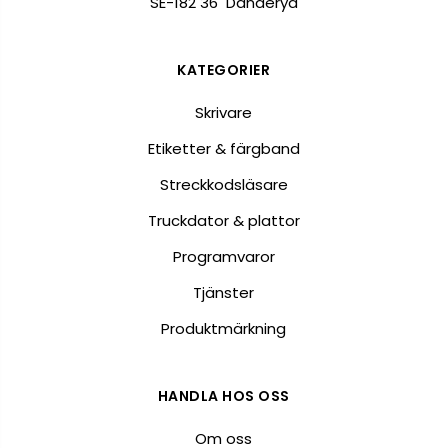
SE-182 36 Danderyd
KATEGORIER
Skrivare
Etiketter & färgband
Streckkodsläsare
Truckdator & plattor
Programvaror
Tjänster
Produktmärkning
HANDLA HOS OSS
Om oss